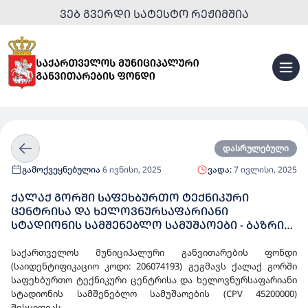
ᲕᲔᲑ ᲒᲕᲔᲠᲓᲘ ᲡᲐᲢᲔᲡᲢᲝ ᲠᲔᲟᲘᲛᲨᲘᲐ
დასრულებული
გამოქვეყნებულია
6 ივნისი, 2025
ვადა:
7 ივლისი, 2025
ᲥᲐᲚᲐᲥ ᲒᲝᲠᲨᲘ ᲡᲐᲤᲔᲮᲑᲣᲠᲗᲝ ᲢᲔᲥᲜᲘᲙᲣᲠᲘ
ᲪᲔᲜᲢᲠᲘᲡᲐ ᲓᲐ ᲮᲔᲚᲝᲕᲜᲣᲠᲡᲐᲤᲐᲠᲘᲐᲜᲘ
ᲡᲢᲐᲓᲘᲝᲜᲘᲡ ᲡᲐᲛᲨᲔᲜᲔᲑᲚᲝ ᲡᲐᲛᲣᲨᲐᲝᲔᲑᲘ - ᲑᲐᲖᲠᲘᲡ
ᲙᲕᲚᲔᲕᲐ
საქართველოს მუნიციპალური განვითარების ფონდი
(საიდენტიფიკაციო კოდი: 206074193) გეგმავს ქალაქ გორში
საფეხბურთო ტექნიკური ცენტრისა და ხელოვნურსაფარიანი
სტადიონის სამშენებლო სამუშაოების (CPV 45200000)
შესყიდვას.