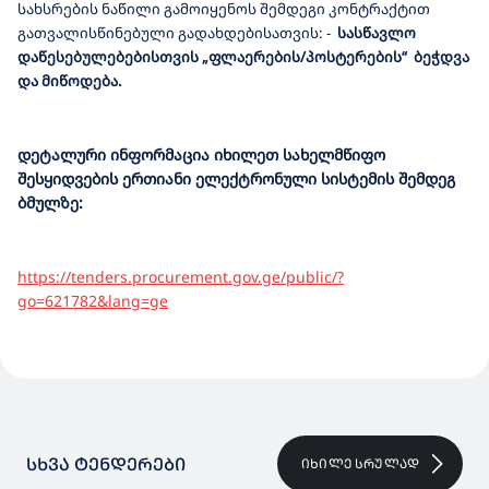
სახსრების ნაწილი გამოიყენოს შემდეგი კონტრაქტით
გათვალისწინებული გადახდებისათვის:
-
სასწავლო
დაწესებულებებისთვის „ფლაერების
/
პოსტერების“ ბეჭდვა
და მიწოდება.
დეტალური ინფორმაცია იხილეთ სახელმწიფო
შესყიდვების ერთიანი ელექტრონული სისტემის შემდეგ
ბმულზე:
https://tenders.procurement.gov.ge/public/?
go=621782&lang=ge
ᲡᲮᲕᲐ ᲢᲔᲜᲓᲔᲠᲔᲑᲘ
ᲘᲮᲘᲚᲔ ᲡᲠᲣᲚᲐᲓ