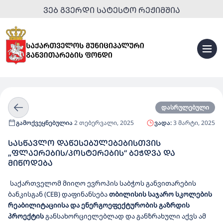
ᲕᲔᲑ ᲒᲕᲔᲠᲓᲘ ᲡᲐᲢᲔᲡᲢᲝ ᲠᲔᲟᲘᲛᲨᲘᲐ
დასრულებული
გამოქვეყნებულია
2 თებერვალი, 2025
ვადა:
3 მარტი, 2025
ᲡᲐᲡᲬᲐᲕᲚᲝ ᲓᲐᲬᲔᲡᲔᲑᲣᲚᲔᲑᲔᲑᲘᲡᲗᲕᲘᲡ
„ᲤᲚᲐᲔᲠᲔᲑᲘᲡ/ᲞᲝᲡᲢᲔᲠᲔᲑᲘᲡ“ ᲑᲔᲭᲓᲕᲐ ᲓᲐ
ᲛᲘᲬᲝᲓᲔᲑᲐ
საქართველომ მიიღო
ევროპის საბჭ
ოს განვითარების
ბანკისგან
(
CEB
)
დაფინანსება
თბილისის საჯარო სკოლების
რეაბილიტაციისა და ენერგოეფექტურობის გაზრდის
პროექტის
განსახორციელებლად
და
განზრახული აქვს ამ