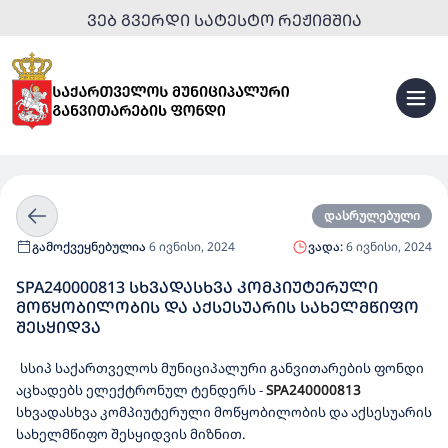
ᲕᲔᲑ ᲒᲕᲔᲠᲓᲘ ᲡᲐᲢᲔᲡᲢᲝ ᲠᲔᲟᲘᲛᲨᲘᲐ
დასრულებული
გამოქვეყნებულია
6 ივნისი, 2024
ვადა:
6 ივნისი, 2024
SPA240000813 ᲡᲮᲕᲐᲓᲐᲡᲮᲕᲐ ᲙᲝᲛᲞᲘᲣᲢᲔᲠᲣᲚᲘ
ᲛᲝᲬᲧᲝᲑᲘᲚᲝᲑᲘᲡ ᲓᲐ ᲐᲥᲡᲔᲡᲣᲐᲠᲘᲡ ᲡᲐᲮᲔᲚᲛᲬᲘᲤᲝ
ᲨᲔᲡᲧᲘᲓᲕᲐ
სსიპ საქართველოს მუნიციპალური განვითარების ფონდი
აცხადებს ელექტრონულ ტენდერს
-
SPA240000813
სხვადასხვა კომპიუტერული მოწყობილობის და აქსესუარის
სახელმწიფო შესყიდვის მიზნით.