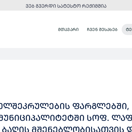
ᲕᲔᲑ ᲒᲕᲔᲠᲓᲘ ᲡᲐᲢᲔᲡᲢᲝ ᲠᲔᲟᲘᲛᲨᲘᲐ
ᲛᲗᲐᲕᲐᲠᲘ
ᲩᲕᲔᲜ ᲨᲔᲡᲐᲮᲔᲑ
ᲢᲔ
ᲮᲔᲚᲨᲔᲙᲠᲣᲚᲔᲑᲘᲡ ᲤᲐᲠᲒᲚᲔᲑᲨᲘ, 
ᲣᲜᲘᲪᲘᲞᲐᲚᲘᲢᲔᲢᲨᲘ ᲡᲝᲤ. ᲚᲐᲤᲐ
 ᲑᲐᲦᲘᲡ ᲛᲨᲔᲜᲔᲑᲚᲝᲑᲘᲡᲐᲗᲕᲘᲡ 