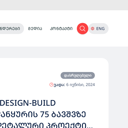
ᲜᲓᲔᲠᲔᲑᲘ
ᲛᲔᲓᲘᲐ
ᲙᲝᲜᲢᲐᲥᲢᲘ
ENG
დასრულებული
ვადა:
6 ივნისი, 2024
DESIGN-BUILD
ᲜᲧᲣᲠᲘᲡ 75 ᲑᲐᲕᲨᲕᲖᲔ
ᲓᲔᲢᲐᲚᲣᲠᲘ ᲞᲠᲝᲔᲥᲢᲘᲡ