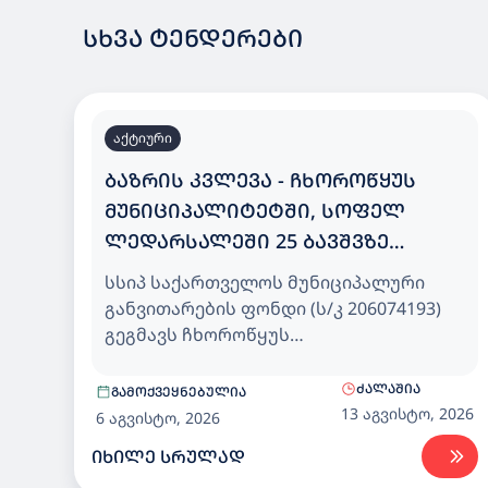
ᲡᲮᲕᲐ ᲢᲔᲜᲓᲔᲠᲔᲑᲘ
აქტიური
ᲑᲐᲖᲠᲘᲡ ᲙᲕᲚᲔᲕᲐ - ᲩᲮᲝᲠᲝᲬᲧᲣᲡ
ᲛᲣᲜᲘᲪᲘᲞᲐᲚᲘᲢᲔᲢᲨᲘ, ᲡᲝᲤᲔᲚ
ᲚᲔᲓᲐᲠᲡᲐᲚᲔᲨᲘ 25 ᲑᲐᲕᲨᲕᲖᲔ
ᲒᲐᲗᲕᲚᲘᲚᲘ ᲡᲐᲑᲐᲕᲨᲕᲝ ᲑᲐᲦᲘ
სსიპ საქართველოს მუნიციპალური
განვითარების ფონდი (ს/კ 206074193)
გეგმავს ჩხოროწყუს
მუნიციპალიტეტში, სოფელ
ლედარსალეში 25 ბავშვზე გათვლილი
ᲫᲐᲚᲐᲨᲘᲐ
ᲒᲐᲛᲝᲥᲕᲔᲧᲜᲔᲑᲣᲚᲘᲐ
საბავშვო ბაღისთვის, დეტალური
13 აგვისტო, 2026
6 აგვისტო, 2026
საპროექტო დოკუმენტაციის
ᲘᲮᲘᲚᲔ ᲡᲠᲣᲚᲐᲓ
კორექტირება და სამშენებლო