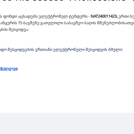
 ᲡᲐᲤᲣᲫᲕᲔᲚᲖᲔ ᲡᲐᲛᲨᲔᲜᲔᲑᲚᲝ ᲡᲐ
ს ფონდი აცხადებს
ელექტრონულ ტენდერს -
NAT240011
423
,
ერთი ხ
ᲕᲐ
ნყურის 75 ბავშვზე გათვლილი საბავშვო ბაღის მშენებლობისათვ
ბის შესყიდვა.
იფო შესყიდვების
ერთიანი ელექტრონული შესყიდვის
ბმული:
3&lang=
ge