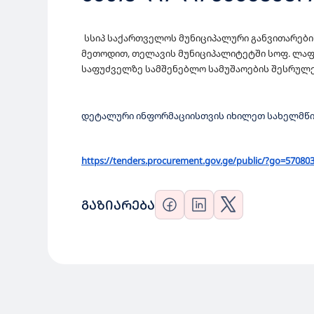
ᲛᲝᲛᲖᲐᲓᲔᲑᲘᲡᲐ ᲓᲐ ᲛᲘᲡ
სსიპ საქართველოს მუნიციპალური
განვითარები
ᲨᲔᲡᲠᲣᲚᲔᲑᲘᲡ ᲨᲔᲡᲧᲘᲓ
მეთოდით, თელავის მუნიციპალიტეტში სოფ. ლაფა
საფუძველზე სამშენებლო სამუშაოების შესრულე
დეტალური ინფორმაციისთვის
იხილეთ სახელმწ
https://tenders.procurement.
gov.ge/public/?go=57080
ᲒᲐᲖᲘᲐᲠᲔᲑᲐ