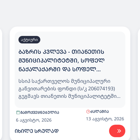
აქტიური
ᲑᲐᲖᲠᲘᲡ ᲙᲕᲚᲔᲕᲐ - ᲗᲘᲐᲜᲔᲗᲘᲡ
ᲛᲣᲜᲘᲪᲘᲞᲐᲚᲘᲢᲔᲢᲨᲘ, ᲡᲝᲤᲔᲚ
ᲜᲐᲥᲐᲚᲐᲥᲐᲠᲨᲘ ᲓᲐ ᲡᲝᲤᲔᲚ
ᲮᲔᲕᲡᲣᲠᲗᲡᲝᲤᲔᲚᲨᲘ 25 ᲑᲐᲕᲨᲕᲖᲔ
სსიპ საქართველოს მუნიციპალური
ᲒᲐᲗᲕᲚᲘᲚᲘ ᲡᲐᲑᲐᲕᲨᲕᲝ ᲑᲐᲦᲘ
განვითარების ფონდი (ს/კ 206074193)
გეგმავს თიანეთის მუნიციპალიტეტში,
სოფელ ნაქალაქარში და სოფელ
ხევსურთსოფელში 25 ბავშვზე
ᲫᲐᲚᲐᲨᲘᲐ
ᲒᲐᲛᲝᲥᲕᲔᲧᲜᲔᲑᲣᲚᲘᲐ
გათვლილი საბავშვო ბაღისთვის,
13 აგვისტო, 2026
6 აგვისტო, 2026
დეტალური საპროექტო
ᲘᲮᲘᲚᲔ ᲡᲠᲣᲚᲐᲓ
დოკუმენტაციის კორექტირებისა და