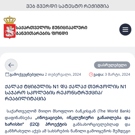
ᲕᲔᲑ ᲒᲕᲔᲠᲓᲘ ᲡᲐᲢᲔᲡᲢᲝ ᲠᲔᲟᲘᲛᲨᲘᲐ
დასრულებული
გამოქვეყნებულია
2 თებერვალი, 2024
ვადა:
3 მარტი, 2024
ᲥᲐᲚᲐᲥ ᲢᲧᲘᲑᲣᲚᲘᲡ N1 ᲓᲐ ᲥᲐᲚᲐᲥ ᲗᲔᲠᲯᲝᲚᲘᲡ N1
ᲡᲐᲯᲐᲠᲝ ᲡᲙᲝᲚᲔᲑᲘᲡ ᲠᲔᲙᲝᲜᲡᲢᲠᲣᲥᲪᲘᲐ/
ᲠᲔᲐᲑᲘᲚᲘᲢᲐᲪᲘᲐ
საქართველომ
მიიღო
მსოფლიო
ბანკისგან
(The World Bank)
დაფინანსება
„ინოვაციები, ინკლუზიური განათლება და
ხარისხი“ (I2Q) პროექტის
განსახორციელებლად
და
განზრახული
აქვს
ამ
სახსრების
ნაწილი
გამოიყენოს
შემდეგი