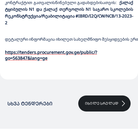
კონტრაქტით
გათვალისწინებული
გადახდებისათვის
:
ქალაქ
ტყიბულის N1 და ქალაქ თერჯოლის N1 საჯარო სკოლების
რეკონსტრუქცია/რეაბილიტაცია
#
IBRD/I2Q/CW/NCB/13-2023-
2
დეტალური ინფორმაცია იხილეთ სახელმწიფო შესყიდვების ერთ
https://tenders.procurement.gov.ge/public/?
go=563847&lang=ge
ᲡᲮᲕᲐ ᲢᲔᲜᲓᲔᲠᲔᲑᲘ
ᲘᲮᲘᲚᲔ ᲡᲠᲣᲚᲐᲓ