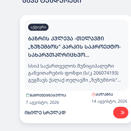
ᲡᲮᲕᲐ ᲢᲔᲜᲓᲔᲠᲔᲑᲘ
აქტიური
ᲑᲐᲖᲠᲘᲡ ᲙᲕᲚᲔᲕᲐ -ᲗᲔᲚᲐᲕᲨᲘ
„ᲖᲣᲖᲣᲛᲑᲝᲡ“ ᲞᲐᲠᲙᲘᲡ ᲡᲐᲞᲠᲝᲔᲥᲢᲝ-
ᲡᲐᲮᲐᲠᲯᲗᲐᲦᲠᲘᲪᲮᲕᲝ
ᲓᲝᲙᲣᲛᲔᲜᲢᲐᲪᲘᲘᲡ ᲛᲝᲛᲖᲐᲓᲔᲑᲘᲡ
სსიპ საქართველოს მუნიციპალური
ᲛᲝᲛᲡᲐᲮᲣᲠᲔᲑᲘᲡ ᲡᲐᲮᲔᲚᲛᲬᲘᲤᲝ
განვითარების ფონდი (ს/კ 206074193)
ᲨᲔᲡᲧᲘᲓᲕᲐ
გეგმავს ქალაქ თელავში „ზუზუმბოს“
პარკის საპროექტო-სახარჯთაღრიცხვო
დოკუმენტაციის მომზადების
ᲫᲐᲚᲐᲨᲘᲐ
ᲒᲐᲛᲝᲥᲕᲔᲧᲜᲔᲑᲣᲚᲘᲐ
მომსახურების (CPV71200000)
14 აგვისტო, 2026
7 აგვისტო, 2026
სახელმწიფო შესყიდვას.
ᲘᲮᲘᲚᲔ ᲡᲠᲣᲚᲐᲓ