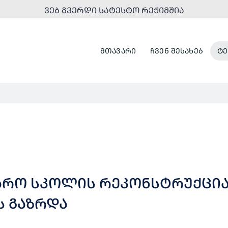
ᲕᲔᲑ ᲒᲕᲔᲠᲓᲘ ᲡᲐᲢᲔᲡᲢᲝ ᲠᲔᲟᲘᲛᲨᲘᲐ
ᲛᲗᲐᲕᲐᲠᲘ
ᲩᲕᲔᲜ ᲨᲔᲡᲐᲮᲔᲑ
ᲢᲔ
ᲯᲐᲠᲝ ᲡᲙᲝᲚᲘᲡ ᲠᲔᲙᲝᲜᲡᲢᲠᲣᲥᲪᲘ
 ᲒᲐᲖᲠᲓᲐ