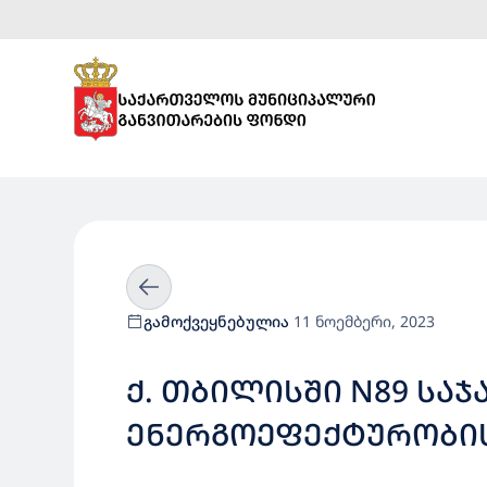
გამოქვეყნებულია
11 ნოემბერი, 2023
Ქ. ᲗᲑᲘᲚᲘᲡᲨᲘ N89 ᲡᲐ
ᲔᲜᲔᲠᲒᲝᲔᲤᲔᲥᲢᲣᲠᲝᲑᲘᲡ