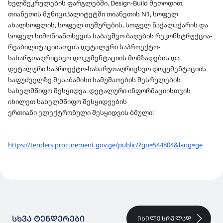
ხელშეკრულების ფარგლებში, Design-Build მეთოდით,
ᲓᲝᲙᲣᲛᲔᲜᲢᲐᲪᲘᲘᲡ ᲛᲝᲛᲖᲐᲓᲔᲑᲘᲡ ᲓᲐ ᲓᲔᲢᲐᲚᲣᲠᲘ
თიანეთის მუნიციპალიტეტში თიანეთის N1, სოფელ
ᲡᲐᲞᲠᲝᲔᲥᲢᲝ-ᲡᲐᲮᲐᲠᲯᲗᲐᲦᲠᲘᲪᲮᲕᲝ
ახალსოფლის, სოფელ თუშურების, სოფელ ნაქალაქარის და
ᲓᲝᲙᲣᲛᲔᲜᲢᲐᲪᲘᲘᲡ ᲡᲐᲤᲣᲫᲕᲔᲚᲖᲔ ᲨᲔᲡᲐᲑᲐᲛᲘᲡᲘ
სოფელ სიმონიანთხევის საბავშვო ბაღების რეკონსტრუქცია-
ᲡᲐᲛᲣᲨᲐᲝᲔᲑᲘᲡ ᲨᲔᲡᲠᲣᲚᲔᲑᲘᲡ ᲡᲐᲮᲔᲚᲛᲬᲘᲤᲝ
რეაბილიტაციისთვის დეტალური საპროექტო-
ᲨᲔᲡᲧᲘᲓᲕᲐ
სახარჯთაღრიცხვო დოკუმენტაციის მომზადების და
დეტალური საპროექტო-სახარჯთაღრიცხვო დოკუმენტაციის
საფუძველზე შესაბამისი სამუშაოების შესრულების
სახელმწიფო შესყიდვა
. დეტალური ინფორმაციისთვის
იხილეთ სახელმწიფო შესყიდვების
ერთიანი ელექტრონული შესყიდვის
ბმული:
https://tenders.procurement.
gov.ge/public/?go=544804&lang=
ge
ᲡᲮᲕᲐ ᲢᲔᲜᲓᲔᲠᲔᲑᲘ
ᲘᲮᲘᲚᲔ ᲡᲠᲣᲚᲐᲓ