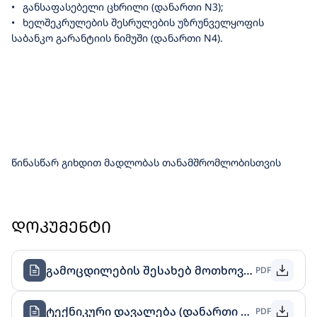
•
განსაფასებელი ცხრილი (დანართი N3);
•
ხელშეკრულების შესრულების უზრუნველყოფის
საბანკო გარანტიის ნიმუში (დანართი N4).
წინასწარ გიხდით მადლობას თანამშრომლობისთვის
ᲓᲝᲙᲣᲛᲔᲜᲢᲘ
ᲒᲐᲛᲝᲪᲓᲘᲚᲔᲑᲘᲡ ᲨᲔᲡᲐᲮᲔᲑ ᲛᲝᲗᲮᲝᲕᲜᲔᲑᲘ (ᲓᲐᲜᲐᲠᲗᲘ N1)
PDF
ᲢᲔᲥᲜᲘᲙᲣᲠᲘ ᲓᲐᲕᲐᲚᲔᲑᲐ (ᲓᲐᲜᲐᲠᲗᲘ N2)
PDF