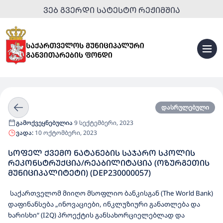
ᲕᲔᲑ ᲒᲕᲔᲠᲓᲘ ᲡᲐᲢᲔᲡᲢᲝ ᲠᲔᲟᲘᲛᲨᲘᲐ
დასრულებული
გამოქვეყნებულია
9 სექტემბერი, 2023
ვადა:
10 ოქტომბერი, 2023
ᲡᲝᲤᲔᲚ ᲥᲕᲔᲛᲝ ᲜᲐᲢᲐᲜᲔᲑᲘᲡ ᲡᲐᲯᲐᲠᲝ ᲡᲙᲝᲚᲘᲡ
ᲠᲔᲙᲝᲜᲡᲢᲠᲣᲥᲪᲘᲐ/ᲠᲔᲐᲑᲘᲚᲘᲢᲐᲪᲘᲐ (ᲝᲖᲣᲠᲒᲔᲗᲘᲡ
ᲛᲣᲜᲘᲪᲘᲞᲐᲚᲘᲢᲔᲢᲘ) (DEP230000057)
საქართველომ მიიღო მსოფლიო ბანკისგან (The World Bank)
დაფინანსება „ინოვაციები, ინკლუზიური განათლება და
ხარისხი“ (I2Q) პროექტის განსახორციელებლად და