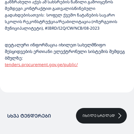
განზრახული აქვს ამ სახსრების ნაწილი გამოიყენოს
შემდეგი კონტრაქტით გათვალისწინებული
გადახდებისათვის: სოფელ ქვემო ნატანების საჯარო
სკოლის რეკონსტრუქცია/რეაბილიტაცია (ოზურგეთის
მუნიციპალიტეტი), #IBRD/I2Q/CW/NCB/08-2023
დეტალური ინფორმაცია იხილეთ სახელმწიფო
შესყიდვების ერთიანი ელექტრონული სისტემის შემდეგ
ბმულზე:
tenders.procurement.gov.ge/public/
ᲡᲮᲕᲐ ᲢᲔᲜᲓᲔᲠᲔᲑᲘ
ᲘᲮᲘᲚᲔ ᲡᲠᲣᲚᲐᲓ