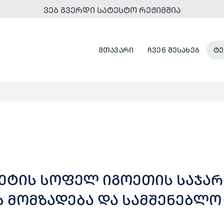
ᲕᲔᲑ ᲒᲕᲔᲠᲓᲘ ᲡᲐᲢᲔᲡᲢᲝ ᲠᲔᲟᲘᲛᲨᲘᲐ
ᲛᲗᲐᲕᲐᲠᲘ
ᲩᲕᲔᲜ ᲨᲔᲡᲐᲮᲔᲑ
ᲢᲔ
ᲢᲔᲢᲘᲡ ᲡᲝᲤᲔᲚ ᲘᲒᲝᲔᲗᲘᲡ ᲡᲐᲯᲐ
 ᲛᲝᲛᲖᲐᲓᲔᲑᲐ ᲓᲐ ᲡᲐᲛᲨᲔᲜᲔᲑᲚᲝ