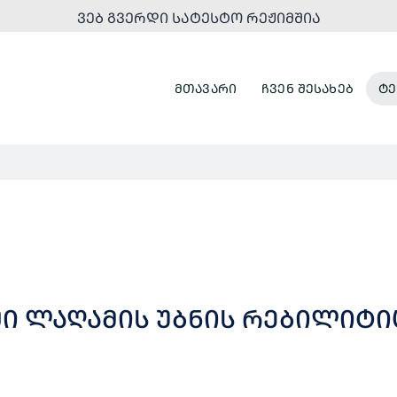
ᲕᲔᲑ ᲒᲕᲔᲠᲓᲘ ᲡᲐᲢᲔᲡᲢᲝ ᲠᲔᲟᲘᲛᲨᲘᲐ
ᲛᲗᲐᲕᲐᲠᲘ
ᲩᲕᲔᲜ ᲨᲔᲡᲐᲮᲔᲑ
ᲢᲔ
Ი ᲚᲐᲦᲐᲛᲘᲡ ᲣᲑᲜᲘᲡ ᲠᲔᲑᲘᲚᲘᲢᲘᲪ