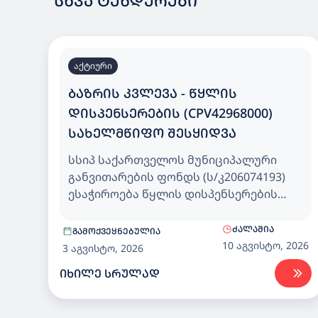
ᲡᲮᲕᲐ ᲢᲔᲜᲓᲔᲠᲔᲑᲘ
აქტიური
ᲑᲐᲖᲠᲘᲡ ᲙᲕᲚᲔᲕᲐ - ᲬᲧᲚᲘᲡ
ᲓᲘᲡᲞᲔᲜᲡᲔᲠᲔᲑᲘᲡ (CPV42968000)
ᲡᲐᲮᲔᲚᲛᲬᲘᲤᲝ ᲨᲔᲡᲧᲘᲓᲕᲐ
სსიპ საქართველოს მუნიციპალური
განვითარების ფონდს (ს/კ206074193)
ესაჭიროება წყლის დისპენსერების
(CPV42968000) სახელმწიფო შესყიდვა.
ᲫᲐᲚᲐᲨᲘᲐ
ᲒᲐᲛᲝᲥᲕᲔᲧᲜᲔᲑᲣᲚᲘᲐ
10 აგვისტო, 2026
3 აგვისტო, 2026
ᲘᲮᲘᲚᲔ ᲡᲠᲣᲚᲐᲓ