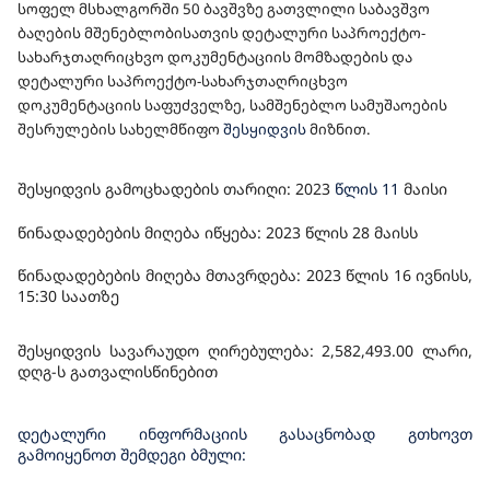
სოფელ მსხალგორში 50 ბავშვზე გათვლილი საბავშვო
ᲡᲐᲤᲣᲫᲕᲔᲚᲖᲔ, ᲡᲐᲛᲨᲔᲜᲔᲑᲚᲝ ᲡᲐᲛᲣᲨᲐᲝᲔᲑᲘᲡ
ბაღები
ს
მშენებლობისათვის დეტალური საპროექტო-
ᲨᲔᲡᲠᲣᲚᲔᲑᲘᲡ ᲡᲐᲮᲔᲚᲛᲬᲘᲤᲝ ᲨᲔᲡᲧᲘᲓᲕᲐ
სახარჯთაღრიცხვო დოკუმენტაციის მომზადების და
დეტალური საპროექტო-სახარჯთაღრიცხვო
დოკუმენტაციის საფუძველზე, სამშენებლო სამუშაოების
შესრულები
ს სახელმწიფო
შესყიდვის
მიზნით.
შესყიდვის გამოცხადების თარიღი: 202
3
წლის 11
მაისი
წინადადებების მიღება იწყება: 2023 წლის
28
მაისს
წინადადებების მიღება მთავრდება: 2023 წლის 16
ივნისს,
1
5
:30 საათზე
შესყიდვის სავარაუდო ღირებულება: 2,582,
4
9
3
.00 ლარი,
დღგ-ს გათვალისწინებით
დეტალური ინფორმაციის გასაცნობად გთხოვთ
გამოიყენოთ შემდეგი ბმული: