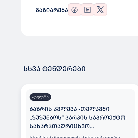
ᲒᲐᲖᲘᲐᲠᲔᲑᲐ
ᲡᲮᲕᲐ ᲢᲔᲜᲓᲔᲠᲔᲑᲘ
აქტიური
ᲑᲐᲖᲠᲘᲡ ᲙᲕᲚᲔᲕᲐ -ᲗᲔᲚᲐᲕᲨᲘ
„ᲖᲣᲖᲣᲛᲑᲝᲡ“ ᲞᲐᲠᲙᲘᲡ ᲡᲐᲞᲠᲝᲔᲥᲢᲝ-
ᲡᲐᲮᲐᲠᲯᲗᲐᲦᲠᲘᲪᲮᲕᲝ
ᲓᲝᲙᲣᲛᲔᲜᲢᲐᲪᲘᲘᲡ ᲛᲝᲛᲖᲐᲓᲔᲑᲘᲡ
სსიპ საქართველოს მუნიციპალური