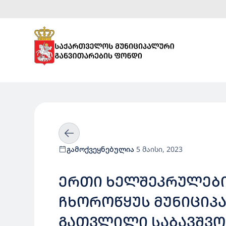
გამოქვეყნებულია
5 მაისი, 2023
ᲔᲠᲗᲘ ᲮᲔᲚᲨᲔᲙᲠᲣᲚᲔᲑᲘᲡ
ᲩᲮᲝᲠᲝᲬᲧᲣᲡ ᲛᲣᲜᲘᲪᲘᲞᲐᲚᲘ
ᲒᲐᲗᲕᲚᲘᲚᲘ ᲡᲐᲑᲐᲕᲨᲕᲝ