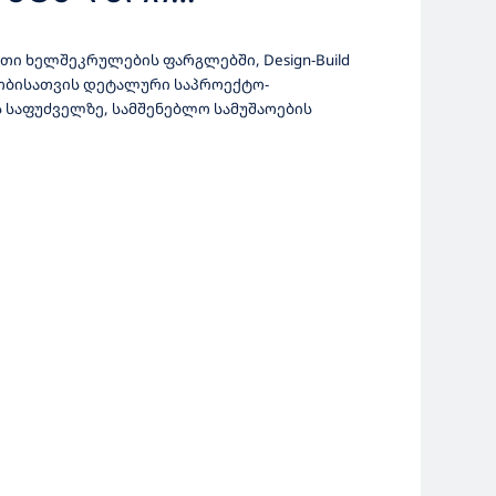
ᲝᲛᲖᲐᲓᲔᲑᲘᲡ ᲓᲐ
თი ხელშეკრულების ფარგლებში, Design-Build
ᲔᲜᲢᲐᲪᲘᲘᲡ
ობისათვის დეტალური საპროექტო-
საფუძველზე, სამშენებლო სამუშაოების
ᲔᲑᲘᲡ ᲡᲐᲮᲔᲚᲛᲬᲘᲤᲝ