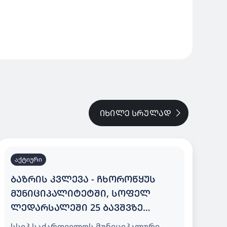
ᲘᲮᲘᲚᲔ ᲡᲠᲣᲚᲐᲓ
აქტიური
ᲑᲐᲖᲠᲘᲡ ᲙᲕᲚᲔᲕᲐ - ᲩᲮᲝᲠᲝᲬᲧᲣᲡ
ᲛᲣᲜᲘᲪᲘᲞᲐᲚᲘᲢᲔᲢᲨᲘ, ᲡᲝᲤᲔᲚ
ᲚᲔᲓᲐᲠᲡᲐᲚᲔᲨᲘ 25 ᲑᲐᲕᲨᲕᲖᲔ
ᲒᲐᲗᲕᲚᲘᲚᲘ ᲡᲐᲑᲐᲕᲨᲕᲝ ᲑᲐᲦᲘ
სსიპ საქართველოს მუნიციპალური