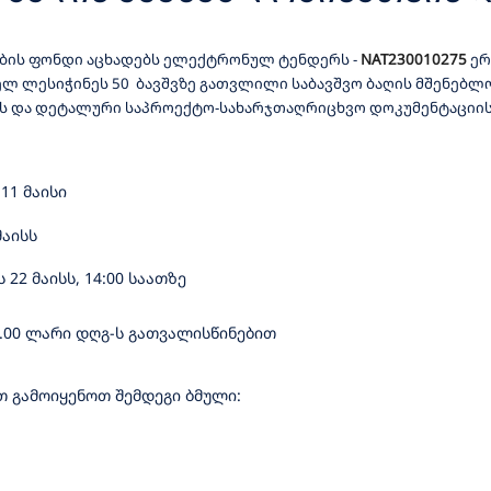
ᲐᲦᲠᲘᲪᲮᲕᲝ ᲓᲝᲙᲣᲛᲔᲜᲢᲐᲪᲘᲘᲡ Მ
ების ფონდი აცხადებს ელექტრონულ ტენდერს
-
NAT230010275
ერ
Ო-ᲡᲐᲮᲐᲠᲯᲗᲐᲦᲠᲘᲪᲮᲕᲝ ᲓᲝᲙᲣᲛ
ლ ლესიჭინეს 50 ბავშვზე გათვლილი საბავშვო ბაღის მშენებლ
ს და დეტალური საპროექტო-სახარჯთაღრიცხვო დოკუმენტაციის 
ᲜᲔᲑᲚᲝ ᲡᲐᲛᲣᲨᲐᲝᲔᲑᲘᲡ ᲨᲔᲡᲠᲣᲚ
11 მაისი
მაისს
22 მაისს, 14:00 საათზე
6.00 ლარი დღგ-ს გათვალისწინებით
 გამოიყენოთ შემდეგი ბმული: