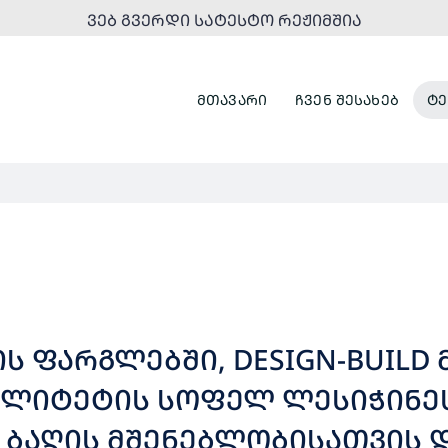
ᲕᲔᲑ ᲒᲕᲔᲠᲓᲘ ᲡᲐᲢᲔᲡᲢᲝ ᲠᲔᲟᲘᲛᲨᲘᲐ
ᲛᲗᲐᲕᲐᲠᲘ
ᲩᲕᲔᲜ ᲨᲔᲡᲐᲮᲔᲑ
ᲢᲔ
 ᲤᲐᲠᲒᲚᲔᲑᲨᲘ, DESIGN-BUILD
ᲢᲔᲢᲘᲡ ᲡᲝᲤᲔᲚ ᲚᲔᲡᲘᲭᲘᲜᲔᲡ 50 ᲑᲐᲕ
 ᲑᲐᲦᲘᲡ ᲛᲨᲔᲜᲔᲑᲚᲝᲑᲘᲡᲐᲗᲕᲘᲡ