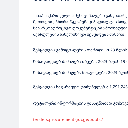
ᲡᲐᲞᲠᲝᲔᲥᲢᲝ-ᲡᲐᲮᲐᲠᲯᲗ
სსიპ საქართველოს მუნიციპალური განვითარ
ᲓᲔᲢᲐᲚᲣᲠᲘ ᲡᲐᲞᲠᲝᲔᲥᲢ
მეთოდით, ჩხოროწყუს მუნიციპალიტეტის სოფე
სახარჯთაღრიცხვო დოკუმენტაციის მომზადები
ᲡᲐᲤᲣᲫᲕᲔᲚᲖᲔ, ᲡᲐᲛᲨᲔ
შესრულების სახელმწიფო შესყიდვის მიზნით.
ᲨᲔᲡᲧᲘᲓᲕᲐ
შესყიდვის გამოცხადების თარიღი: 2023 წლის 
წინადადებების მიღება იწყება: 2023 წლის 19 
წინადადებების მიღება მთავრდება: 2023 წლის 
შესყიდვის სავარაუდო ღირებულება: 1,291,24
დეტალური ინფორმაციის გასაცნობად გთხოვთ
tenders.procurement.gov.ge/public/