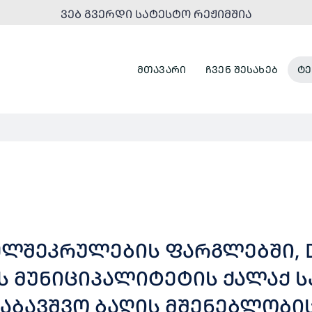
ᲕᲔᲑ ᲒᲕᲔᲠᲓᲘ ᲡᲐᲢᲔᲡᲢᲝ ᲠᲔᲟᲘᲛᲨᲘᲐ
ᲛᲗᲐᲕᲐᲠᲘ
ᲩᲕᲔᲜ ᲨᲔᲡᲐᲮᲔᲑ
ᲢᲔ
ᲮᲔᲚᲨᲔᲙᲠᲣᲚᲔᲑᲘᲡ ᲤᲐᲠᲒᲚᲔᲑᲨᲘ, D
ᲚᲘᲢᲔᲢᲘᲡ ᲥᲐᲚᲐᲥ ᲡᲐᲒᲐᲠᲔᲯᲝᲨᲘ 75
ᲡᲐᲑᲐᲕᲨᲕᲝ ᲑᲐᲦᲘᲡ ᲛᲨᲔᲜᲔᲑᲚᲝᲑ