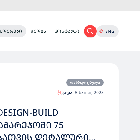
ᲜᲓᲔᲠᲔᲑᲘ
ᲛᲔᲓᲘᲐ
ᲙᲝᲜᲢᲐᲥᲢᲘ
ENG
დასრულებული
ვადა:
5 მაისი, 2023
ESIGN-BUILD
ᲘᲡᲐᲗᲕᲘᲡ ᲓᲔᲢᲐᲚᲣᲠᲘ