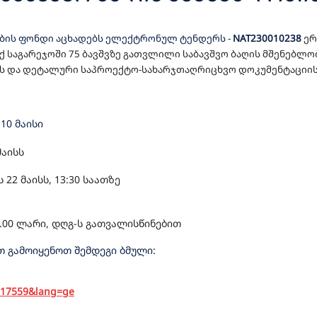
ᲐᲦᲠᲘᲪᲮᲕᲝ ᲓᲝᲙᲣᲛᲔᲜᲢᲐᲪᲘᲘᲡ Მ
ების ფონდი აცხადებს ელექტრონულ ტენდერს
-
NAT230010238
ერ
Ო-ᲡᲐᲮᲐᲠᲯᲗᲐᲦᲠᲘᲪᲮᲕᲝ ᲓᲝᲙᲣᲛ
ქ საგარეჯოში
75 ბავშვზე გათვლილი საბავშვო ბაღი
ს
მშენებლო
ს და დეტალური საპროექტო-სახარჯთაღრიცხვო დოკუმენტაციის 
ᲜᲔᲑᲚᲝ ᲡᲐᲛᲣᲨᲐᲝᲔᲑᲘᲡ ᲨᲔᲡᲠᲣᲚ
10 მაისი
მაისს
22 მაისს, 13:30 საათზე
.00 ლარი, დღგ-ს გათვალისწინებით
 გამოიყენოთ შემდეგი ბმული:
=517559&lang=ge