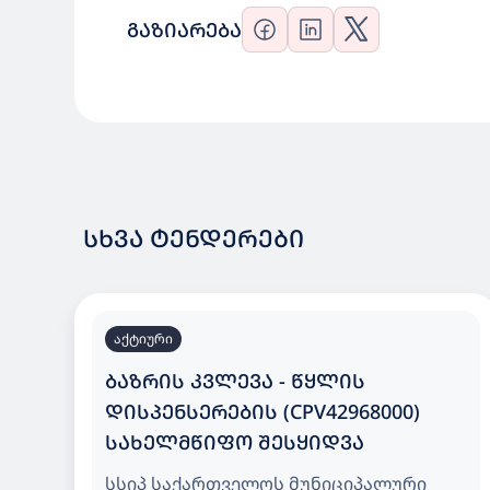
ᲒᲐᲖᲘᲐᲠᲔᲑᲐ
ᲡᲮᲕᲐ ᲢᲔᲜᲓᲔᲠᲔᲑᲘ
აქტიური
ᲑᲐᲖᲠᲘᲡ ᲙᲕᲚᲔᲕᲐ - ᲬᲧᲚᲘᲡ
ᲓᲘᲡᲞᲔᲜᲡᲔᲠᲔᲑᲘᲡ (CPV42968000)
ᲡᲐᲮᲔᲚᲛᲬᲘᲤᲝ ᲨᲔᲡᲧᲘᲓᲕᲐ
სსიპ საქართველოს მუნიციპალური