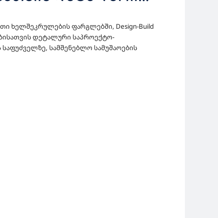
ᲝᲛᲖᲐᲓᲔᲑᲘᲡ ᲓᲐ
თი ხელშეკრულების ფარგლებში, Design-Build
ᲔᲜᲢᲐᲪᲘᲘᲡ
ბისათვის დეტალური საპროექტო-
საფუძველზე, სამშენებლო სამუშაოების
ᲔᲑᲘᲡ ᲡᲐᲮᲔᲚᲛᲬᲘᲤᲝ