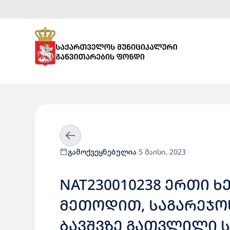
გამოქვეყნებულია
5 მაისი, 2023
NAT230010238 ᲔᲠᲗᲘ 
ᲛᲔᲗᲝᲓᲘᲗ, ᲡᲐᲒᲐᲠᲔᲯᲝᲡ ᲛᲣᲜᲘᲪᲘᲞᲐ
ᲑᲐᲕᲨᲕᲖᲔ ᲒᲐᲗᲕᲚᲘᲚᲘ 