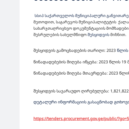
ᲡᲐᲞᲠᲝᲔᲥᲢᲝ-ᲡᲐᲮᲐᲠᲯᲗ
სსიპ საქართველოს მუნიციპალური განვითარ
ᲓᲔᲢᲐᲚᲣᲠᲘ ᲡᲐᲞᲠᲝᲔᲥᲢ
მეთოდით, საგარეჯოს მუნიციპალიტეტის
ქალა
სახარჯთაღრიცხვო დოკუმენტაციის მომზადები
ᲡᲐᲤᲣᲫᲕᲔᲚᲖᲔ, ᲡᲐᲛᲨᲔ
შესრულები
ს სახელმწიფო
შესყიდვის
მიზნით.
ᲨᲔᲡᲧᲘᲓᲕᲐ
შესყიდვის გამოცხადების თარიღი: 202
3
წლის 
წინადადებების მიღება იწყება: 2023 წლის
19
წინადადებების მიღება მთავრდება: 2023 წლის 
შესყიდვის სავარაუდო ღირებულება: 1,821,
822
დეტალური ინფორმაციის გასაცნობად გთხოვთ
https://tenders.procurement.gov.ge/public/?go