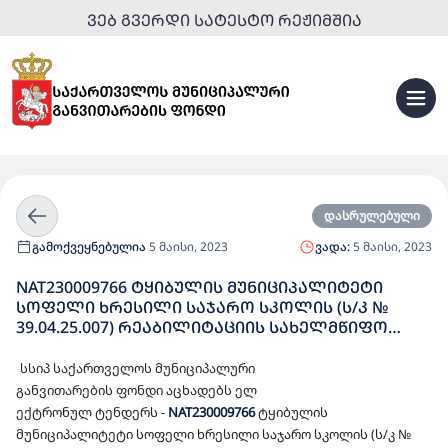
ᲕᲔᲑ ᲒᲕᲔᲠᲓᲘ ᲡᲐᲢᲔᲡᲢᲝ ᲠᲔᲟᲘᲛᲨᲘᲐ
დასრულებული
გამოქვეყნებულია
5 მაისი, 2023
ვადა:
5 მაისი, 2023
NAT230009766 ᲢᲧᲘᲑᲣᲚᲘᲡ ᲛᲣᲜᲘᲪᲘᲞᲐᲚᲘᲢᲔᲢᲘ
ᲡᲝᲤᲔᲚᲘ ᲮᲠᲔᲡᲘᲚᲘ ᲡᲐᲯᲐᲠᲝ ᲡᲙᲝᲚᲘᲡ (Ს/Კ №
39.04.25.007) ᲠᲔᲐᲑᲘᲚᲘᲢᲐᲪᲘᲘᲡ ᲡᲐᲮᲔᲚᲛᲬᲘᲤᲝ
ᲨᲔᲡᲧᲘᲓᲕᲐ
სსიპ
საქართველოს
მუნიციპალური
განვითარების
ფონდი
აცხადებს
ელ
ექტრონულ
ტენდერს
-
NAT23000976
6
ტყიბულის
მუნიციპალიტეტი სოფელი ხრესილი საჯარო სკოლის (ს/კ №