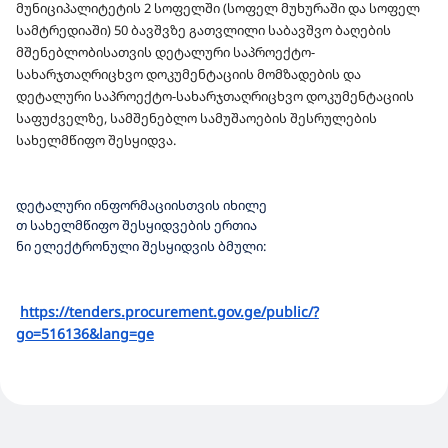
მუნიციპალიტეტის 2 სოფელში (სოფელ მუხურაში და სოფელ
ᲡᲐᲤᲣᲫᲕᲔᲚᲖᲔ, ᲡᲐᲛᲨᲔᲜᲔᲑᲚᲝ ᲡᲐᲛᲣᲨᲐᲝᲔᲑᲘᲡ
სამტრედიაში) 50 ბავშვზე გათვლილი საბავშვო ბაღების
ᲨᲔᲡᲠᲣᲚᲔᲑᲘᲡ ᲡᲐᲮᲔᲚᲛᲬᲘᲤᲝ ᲨᲔᲡᲧᲘᲓᲕᲐ
მშენებლობისათვის დეტალური საპროექტო-
სახარჯთაღრიცხვო დოკუმენტაციის მომზადების და
დეტალური საპროექტო-სახარჯთაღრიცხვო დოკუმენტაციის
საფუძველზე, სამშენებლო სამუშაოების შესრულების
სახელმწიფო შესყიდვა.
დეტალური
ინფორმაციისთვის
იხილე
თ
სახელმწიფო
შესყიდვების
ერთია
ნი
ელექტრონული
შესყიდვის
ბმული
:
https://tenders.procurement.
gov.ge/public/?
go=516136&lang=
ge