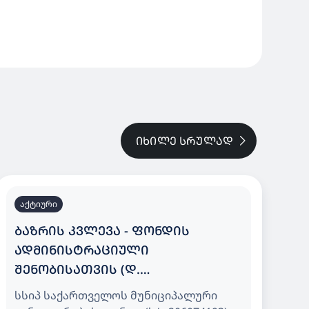
ᲘᲮᲘᲚᲔ ᲡᲠᲣᲚᲐᲓ
აქტიური
ᲑᲐᲖᲠᲘᲡ ᲙᲕᲚᲔᲕᲐ - ᲤᲝᲜᲓᲘᲡ
ᲐᲓᲛᲘᲜᲘᲡᲢᲠᲐᲪᲘᲣᲚᲘ
ᲨᲔᲜᲝᲑᲘᲡᲐᲗᲕᲘᲡ (Დ.
ᲐᲦᲛᲐᲨᲔᲜᲔᲑᲚᲘᲡ ᲒᲐᲛᲖ. N150) ᲨᲕᲘᲓᲘ
სსიპ საქართველოს მუნიციპალური
ᲔᲠᲗᲔᲣᲚᲘ ᲞᲐᲢᲐᲠᲐ/ᲛᲪᲘᲠᲔ ᲖᲝᲛᲘᲡ