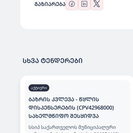
ᲒᲐᲖᲘᲐᲠᲔᲑᲐ
ᲡᲮᲕᲐ ᲢᲔᲜᲓᲔᲠᲔᲑᲘ
აქტიური
ᲑᲐᲖᲠᲘᲡ ᲙᲕᲚᲔᲕᲐ - ᲬᲧᲚᲘᲡ
ᲓᲘᲡᲞᲔᲜᲡᲔᲠᲔᲑᲘᲡ (CPV42968000)
ᲡᲐᲮᲔᲚᲛᲬᲘᲤᲝ ᲨᲔᲡᲧᲘᲓᲕᲐ
სსიპ საქართველოს მუნიციპალური