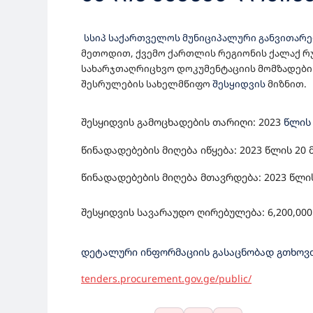
ᲓᲝᲙᲣᲛᲔᲜᲢᲐᲪᲘᲘᲡ ᲛᲝᲛ
სსიპ საქართველოს მუნიციპალური განვითარ
ᲡᲐᲮᲐᲠᲯᲗᲐᲦᲠᲘᲪᲮᲕᲝ Დ
მეთოდით, ქვემო ქართლის რეგიონის ქალაქ რ
სახარჯთაღრიცხვო დოკუმენტაციის მომზადები
ᲡᲐᲛᲣᲨᲐᲝᲔᲑᲘᲡ ᲨᲔᲡᲠᲣ
შესრულები
ს სახელმწიფო
შესყიდვის
მიზნით.
შესყიდვის გამოცხადების თარიღი: 202
3
წლის
წინადადებების მიღება იწყება: 2023 წლის
20
წინადადებების მიღება მთავრდება: 2023 წლი
შესყიდვის სავარაუდო ღირებულება: 6,200,
000
დეტალური ინფორმაციის გასაცნობად გთხოვთ
tenders.procurement.gov.ge/public/