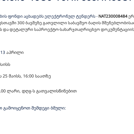
ᲖᲐᲓᲔᲑᲘᲡ ᲓᲐ ᲓᲔᲢᲐᲚᲣᲠᲘ ᲡᲐᲞᲠ
ების ფონდი აცხადებს ელექტრონულ ტენდერს
-
NAT230008484
ერ
ᲝᲙᲣᲛᲔᲜᲢᲐᲪᲘᲘᲡ ᲡᲐᲤᲣᲫᲕᲔᲚᲖᲔ,
უსთავშ
ი
300 ბავშვზე გათვლილი საბავშვო ბაღი
ს
მშენებლობისა
ს და დეტალური საპროექტო-სახარჯთაღრიცხვო დოკუმენტაციის 
ᲚᲔᲑᲘᲡ ᲡᲐᲮᲔᲚᲛᲬᲘᲤᲝ ᲨᲔᲡᲧᲘᲓᲕᲐ
 13
აპრილი
მაისს
ს 25
მაისს, 1
6
:00 საათზე
.00 ლარი, დღგ-ს გათვალისწინებით
 გამოიყენოთ შემდეგი ბმული: