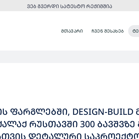
ᲕᲔᲑ ᲒᲕᲔᲠᲓᲘ ᲡᲐᲢᲔᲡᲢᲝ ᲠᲔᲟᲘᲛᲨᲘᲐ
ᲛᲗᲐᲕᲐᲠᲘ
ᲩᲕᲔᲜ ᲨᲔᲡᲐᲮᲔᲑ
ᲢᲔ
 ᲤᲐᲠᲒᲚᲔᲑᲨᲘ, DESIGN-BUILD
ᲐᲚᲐᲥ ᲠᲣᲡᲗᲐᲕᲨᲘ 300 ᲑᲐᲕᲨᲕᲖᲔ
ᲐᲗᲕᲘᲡ ᲓᲔᲢᲐᲚᲣᲠᲘ ᲡᲐᲞᲠᲝᲔᲥᲢ