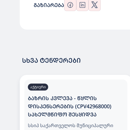
ᲒᲐᲖᲘᲐᲠᲔᲑᲐ
ᲡᲮᲕᲐ ᲢᲔᲜᲓᲔᲠᲔᲑᲘ
აქტიური
ᲑᲐᲖᲠᲘᲡ ᲙᲕᲚᲔᲕᲐ - ᲬᲧᲚᲘᲡ
ᲓᲘᲡᲞᲔᲜᲡᲔᲠᲔᲑᲘᲡ (CPV42968000)
ᲡᲐᲮᲔᲚᲛᲬᲘᲤᲝ ᲨᲔᲡᲧᲘᲓᲕᲐ
სსიპ საქართველოს მუნიციპალური