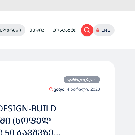
ᲜᲓᲔᲠᲔᲑᲘ
ᲛᲔᲓᲘᲐ
ᲙᲝᲜᲢᲐᲥᲢᲘ
ENG
დასრულებული
ვადა:
4 აპრილი, 2023
ESIGN-BUILD
ᲨᲘ (ᲡᲝᲤᲔᲚ
50 ᲑᲐᲕᲨᲕᲖᲔ