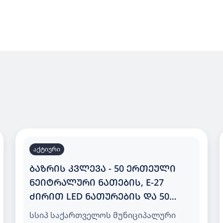
აქტიური
ᲑᲐᲖᲠᲘᲡ ᲙᲕᲚᲔᲕᲐ - 50 ᲔᲠᲗᲔᲣᲚᲘ
ᲜᲔᲘᲢᲠᲐᲚᲣᲠᲘ ᲜᲐᲗᲔᲑᲘᲡ, E-27
ᲫᲘᲠᲘᲗ LED ᲜᲐᲗᲣᲠᲔᲑᲘᲡ ᲓᲐ 50
ᲔᲠᲗᲔᲣᲚᲘ ᲗᲑᲘᲚᲘ ᲜᲐᲗᲔᲑᲘᲡ, E-27
სსიპ საქართველოს მუნიციპალური