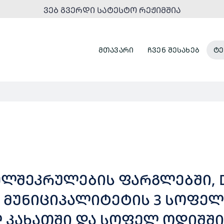
ᲕᲔᲑ ᲒᲕᲔᲠᲓᲘ ᲡᲐᲢᲔᲡᲢᲝ ᲠᲔᲟᲘᲛᲨᲘᲐ
ᲛᲗᲐᲕᲐᲠᲘ
ᲩᲕᲔᲜ ᲨᲔᲡᲐᲮᲔᲑ
ᲢᲔ
ᲮᲔᲚᲨᲔᲙᲠᲣᲚᲔᲑᲘᲡ ᲤᲐᲠᲒᲚᲔᲑᲨᲘ, D
 ᲛᲣᲜᲘᲪᲘᲞᲐᲚᲘᲢᲔᲢᲘᲡ 3 ᲡᲝᲤᲔᲚ
ᲙᲐᲮᲐᲗᲨᲘ ᲓᲐ ᲡᲝᲤᲔᲚ ᲝᲓᲘᲨᲨᲘ) 