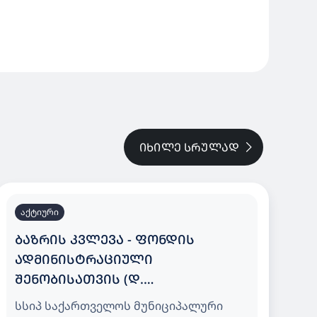
ᲘᲮᲘᲚᲔ ᲡᲠᲣᲚᲐᲓ
აქტიური
ᲑᲐᲖᲠᲘᲡ ᲙᲕᲚᲔᲕᲐ - ᲤᲝᲜᲓᲘᲡ
ᲐᲓᲛᲘᲜᲘᲡᲢᲠᲐᲪᲘᲣᲚᲘ
ᲨᲔᲜᲝᲑᲘᲡᲐᲗᲕᲘᲡ (Დ.
ᲐᲦᲛᲐᲨᲔᲜᲔᲑᲚᲘᲡ ᲒᲐᲛᲖ. N150) ᲨᲕᲘᲓᲘ
სსიპ საქართველოს მუნიციპალური