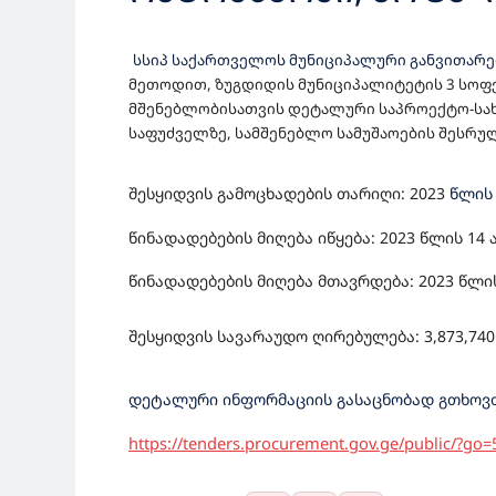
ᲒᲐᲗᲕᲚᲘᲚᲘ ᲡᲐᲑᲐᲕᲨᲕᲝ
სსიპ საქართველოს მუნიციპალური განვითარ
ᲡᲐᲞᲠᲝᲔᲥᲢᲝ-ᲡᲐᲮᲐᲠᲯᲗ
მეთოდით, ზუგდიდის მუნიციპალიტეტის 3 სოფ
მშენებლობისათვის დეტალური საპროექტო-სა
ᲓᲔᲢᲐᲚᲣᲠᲘ ᲡᲐᲞᲠᲝᲔᲥᲢ
საფუძველზე, სამშენებლო სამუშაოების შესრუ
ᲡᲐᲤᲣᲫᲕᲔᲚᲖᲔ, ᲡᲐᲛᲨᲔ
შესყიდვის გამოცხადების თარიღი: 202
3
წლი
ᲨᲔᲡᲧᲘᲓᲕᲐ
წინადადებების მიღება იწყება: 2023 წლის
14
წინადადებების მიღება მთავრდება: 2023 წლი
შესყიდვის სავარაუდო ღირებულება: 3,873,
740
დეტალური ინფორმაციის გასაცნობად გთხოვთ
https://tenders.procurement.gov.ge/public/?go