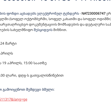
 ᲑᲐᲦᲔᲑᲘᲡ ᲛᲨᲔᲜᲔᲑᲚᲝᲑᲘᲡᲐᲗᲕᲘ
ების ფონდი აცხადებს ელექტრონულ ტენდერს
-
NAT230006747
ერ
ᲐᲦᲠᲘᲪᲮᲕᲝ ᲓᲝᲙᲣᲛᲔᲜᲢᲐᲪᲘᲘᲡ Მ
ელში (სოფელ ოქტომბერში, სოფელ კახათში და სოფელ ოდიშში
ხარჯთაღრიცხვო დოკუმენტაციის მომზადების და დეტალური სა
Ო-ᲡᲐᲮᲐᲠᲯᲗᲐᲦᲠᲘᲪᲮᲕᲝ ᲓᲝᲙᲣᲛ
ლები
ს სახელმწიფო
შესყიდვის
მიზნით.
ᲜᲔᲑᲚᲝ ᲡᲐᲛᲣᲨᲐᲝᲔᲑᲘᲡ ᲨᲔᲡᲠᲣᲚ
ს
24
მარტი
აპრილს
ს 19
აპრილს, 1
5
:00 საათზე
.00 ლარი, დღგ-ს გათვალისწინებით
 გამოიყენოთ შემდეგი ბმული:
=511317&lang=ge