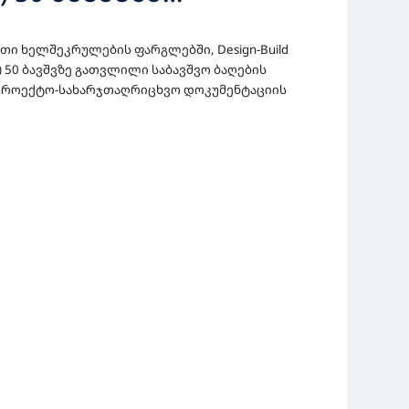
Ს ᲓᲔᲢᲐᲚᲣᲠᲘ
თი ხელშეკრულების ფარგლებში, Design-Build
ᲝᲛᲖᲐᲓᲔᲑᲘᲡ ᲓᲐ
)
50 ბავშვზე გათვლილი საბავშვო ბაღების
პროექტო-სახარჯთაღრიცხვო დოკუმენტაციის
ᲔᲜᲢᲐᲪᲘᲘᲡ
ᲔᲑᲘᲡ ᲡᲐᲮᲔᲚᲛᲬᲘᲤᲝ