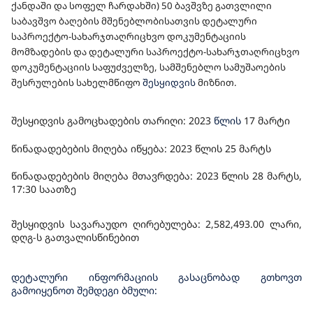
ქანდაში და სოფელ ჩარდახში) 50 ბავშვზე გათვლილი
ᲡᲐᲤᲣᲫᲕᲔᲚᲖᲔ, ᲡᲐᲛᲨᲔᲜᲔᲑᲚᲝ ᲡᲐᲛᲣᲨᲐᲝᲔᲑᲘᲡ
საბავშვო ბაღების მშენებლობისათვის დეტალური
ᲨᲔᲡᲠᲣᲚᲔᲑᲘᲡ ᲡᲐᲮᲔᲚᲛᲬᲘᲤᲝ ᲨᲔᲡᲧᲘᲓᲕᲐ
საპროექტო-სახარჯთაღრიცხვო დოკუმენტაციის
მომზადების და დეტალური საპროექტო-სახარჯთაღრიცხვო
დოკუმენტაციის საფუძველზე, სამშენებლო სამუშაოების
შესრულები
ს სახელმწიფო
შესყიდვის
მიზნით.
შესყიდვის გამოცხადების თარიღი: 202
3
წლის
17
მარტი
წინადადებების მიღება იწყება: 2023 წლის
25
მარტს
წინადადებების მიღება მთავრდება: 2023 წლის 28
მარტს,
1
7
:30 საათზე
შესყიდვის სავარაუდო ღირებულება: 2,
5
8
2
,
493
.00 ლარი,
დღგ-ს გათვალისწინებით
დეტალური ინფორმაციის გასაცნობად გთხოვთ
გამოიყენოთ შემდეგი ბმული: