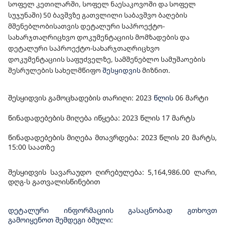
სოფელ კეთილარში, სოფელ ნაესაკოვოში და სოფელ
ᲡᲐᲮᲐᲠᲯᲗᲐᲦᲠᲘᲪᲮᲕᲝ ᲓᲝᲙᲣᲛᲔᲜᲢᲐᲪᲘᲘᲡ
სუჯუნაში)
50 ბავშვზე გათვლილი საბავშვო ბაღების
ᲡᲐᲤᲣᲫᲕᲔᲚᲖᲔ, ᲡᲐᲛᲨᲔᲜᲔᲑᲚᲝ ᲡᲐᲛᲣᲨᲐᲝᲔᲑᲘᲡ
მშენებლობისათვის დეტალური საპროექტო-
ᲨᲔᲡᲠᲣᲚᲔᲑᲘᲡ ᲡᲐᲮᲔᲚᲛᲬᲘᲤᲝ ᲨᲔᲡᲧᲘᲓᲕᲐ
სახარჯთაღრიცხვო დოკუმენტაციის მომზადების და
დეტალური საპროექტო-სახარჯთაღრიცხვო
დოკუმენტაციის საფუძველზე, სამშენებლო სამუშაოების
შესრულები
ს სახელმწიფო
შესყიდვის
მიზნით.
შესყიდვის გამოცხადების თარიღი: 202
3
წლის
06
მარტი
წინადადებების მიღება იწყება: 2023 წლის
17
მარტს
წინადადებების მიღება მთავრდება: 2023 წლის 20
მარტს,
1
5
:00 საათზე
შესყიდვის სავარაუდო ღირებულება: 5,164,
986
.00 ლარი,
დღგ-ს გათვალისწინებით
დეტალური ინფორმაციის გასაცნობად გთხოვთ
გამოიყენოთ შემდეგი ბმული: