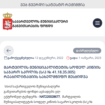
ᲕᲔᲑ ᲒᲕᲔᲠᲓᲘ ᲡᲐᲢᲔᲡᲢᲝ ᲠᲔᲟᲘᲛᲨᲘᲐ
დასრულებული
გამოქვეყნებულია
12 დეკემბერი, 2022
ვადა:
1 იანვარი, 2023
ᲛᲐᲠᲢᲕᲘᲚᲘᲡ ᲛᲣᲜᲘᲪᲘᲞᲐᲚᲘᲢᲔᲢᲘᲡ ᲡᲝᲤᲔᲚ ᲙᲘᲬᲘᲘᲡ
ᲡᲐᲯᲐᲠᲝ ᲡᲙᲝᲚᲘᲡ (Ს/Კ № 41.18.35.005)
ᲠᲔᲐᲑᲘᲚᲘᲢᲐᲪᲘᲘᲡ ᲡᲐᲮᲔᲚᲛᲬᲘᲤᲝ ᲨᲔᲡᲧᲘᲓᲕᲐ
სსიპ
საქართველოს
მუნიციპალური
განვითარების
ფონდი
აცხადებს
ელ
ექტრონულ
ტენდერს
-
NAT22002867
7
,
მარტვილის
მუნიციპალიტეტის სოფელ კიწიის საჯარო სკოლის (ს/კ №