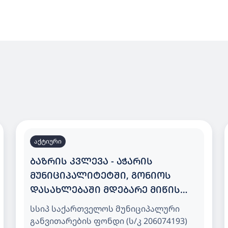
აქტიური
ᲑᲐᲖᲠᲘᲡ ᲙᲕᲚᲔᲕᲐ - ᲐᲭᲐᲠᲘᲡ
ᲛᲣᲜᲘᲪᲘᲞᲐᲚᲘᲢᲔᲢᲨᲘ, ᲒᲝᲜᲘᲝᲡ
ᲓᲐᲡᲐᲮᲚᲔᲑᲐᲨᲘ ᲛᲓᲔᲑᲐᲠᲔ ᲛᲘᲬᲘᲡ
ᲜᲐᲙᲕᲔᲗᲖᲔ 200 ᲑᲐᲕᲨᲕᲖᲔ
სსიპ საქართველოს მუნიციპალური
ᲒᲐᲗᲕᲚᲘᲚᲘ ᲡᲐᲑᲐᲕᲨᲕᲝ ᲑᲐᲦᲘ
განვითარების ფონდი (ს/კ 206074193)