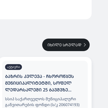
ᲘᲮᲘᲚᲔ ᲡᲠᲣᲚᲐᲓ
აქტიური
ᲑᲐᲖᲠᲘᲡ ᲙᲕᲚᲔᲕᲐ - ᲩᲮᲝᲠᲝᲬᲧᲣᲡ
ᲛᲣᲜᲘᲪᲘᲞᲐᲚᲘᲢᲔᲢᲨᲘ, ᲡᲝᲤᲔᲚ
ᲚᲔᲓᲐᲠᲡᲐᲚᲔᲨᲘ 25 ᲑᲐᲕᲨᲕᲖᲔ
ᲒᲐᲗᲕᲚᲘᲚᲘ ᲡᲐᲑᲐᲕᲨᲕᲝ ᲑᲐᲦᲘ
სსიპ საქართველოს მუნიციპალური
განვითარების ფონდი (ს/კ 206074193)