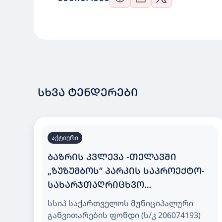
ᲡᲮᲕᲐ ᲢᲔᲜᲓᲔᲠᲔᲑᲘ
აქტიური
ᲑᲐᲖᲠᲘᲡ ᲙᲕᲚᲔᲕᲐ -ᲗᲔᲚᲐᲕᲨᲘ
„ᲖᲣᲖᲣᲛᲑᲝᲡ“ ᲞᲐᲠᲙᲘᲡ ᲡᲐᲞᲠᲝᲔᲥᲢᲝ-
ᲡᲐᲮᲐᲠᲯᲗᲐᲦᲠᲘᲪᲮᲕᲝ
ᲓᲝᲙᲣᲛᲔᲜᲢᲐᲪᲘᲘᲡ ᲛᲝᲛᲖᲐᲓᲔᲑᲘᲡ
სსიპ საქართველოს მუნიციპალური
ᲛᲝᲛᲡᲐᲮᲣᲠᲔᲑᲘᲡ ᲡᲐᲮᲔᲚᲛᲬᲘᲤᲝ
განვითარების ფონდი (ს/კ 206074193)