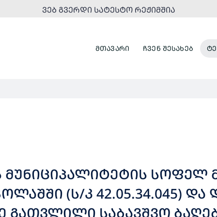
ᲕᲔᲑ ᲒᲕᲔᲠᲓᲘ ᲡᲐᲢᲔᲡᲢᲝ ᲠᲔᲟᲘᲛᲨᲘᲐ
ᲛᲗᲐᲕᲐᲠᲘ
ᲩᲕᲔᲜ ᲨᲔᲡᲐᲮᲔᲑ
ᲢᲔ
Ს ᲛᲣᲜᲘᲪᲘᲞᲐᲚᲘᲢᲔᲢᲘᲡ ᲡᲝᲤᲔᲚ Მ
ᲭᲝᲚᲐᲨᲨᲘ (Ს/Კ 42.05.34.045) ᲓᲐ
ᲕᲨᲕᲖᲔ ᲒᲐᲗᲕᲚᲘᲚᲘ ᲡᲐᲑᲐᲕᲨᲕᲝ ᲑᲐᲦ