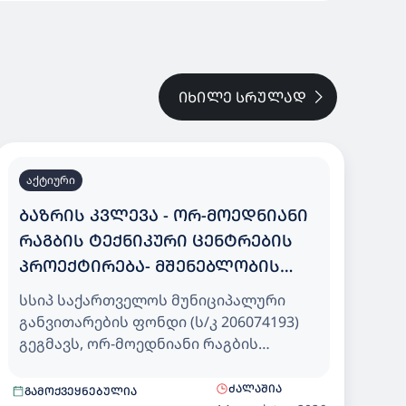
ᲘᲮᲘᲚᲔ ᲡᲠᲣᲚᲐᲓ
აქტიური
ᲑᲐᲖᲠᲘᲡ ᲙᲕᲚᲔᲕᲐ - ᲝᲠ-ᲛᲝᲔᲓᲜᲘᲐᲜᲘ
ᲠᲐᲒᲑᲘᲡ ᲢᲔᲥᲜᲘᲙᲣᲠᲘ ᲪᲔᲜᲢᲠᲔᲑᲘᲡ
ᲞᲠᲝᲔᲥᲢᲘᲠᲔᲑᲐ- ᲛᲨᲔᲜᲔᲑᲚᲝᲑᲘᲡ
ᲨᲔᲡᲧᲘᲓᲕᲐ
სსიპ საქართველოს მუნიციპალური
განვითარების ფონდი (ს/კ 206074193)
გეგმავს, ორ-მოედნიანი რაგბის
ტექნიკური ცენტრების Design-Build -
პროექტირება მშენებლობის (CPV-
ᲫᲐᲚᲐᲨᲘᲐ
ᲒᲐᲛᲝᲥᲕᲔᲧᲜᲔᲑᲣᲚᲘᲐ