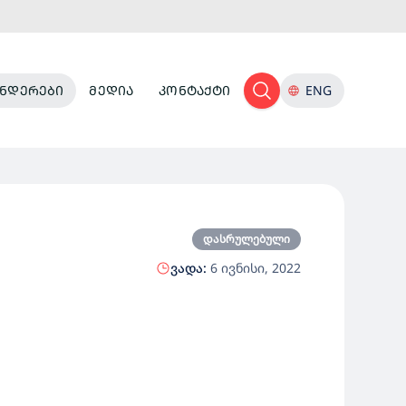
ᲜᲓᲔᲠᲔᲑᲘ
ᲛᲔᲓᲘᲐ
ᲙᲝᲜᲢᲐᲥᲢᲘ
ENG
დასრულებული
ვადა:
6 ივნისი, 2022