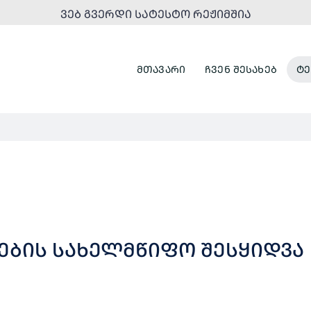
ᲕᲔᲑ ᲒᲕᲔᲠᲓᲘ ᲡᲐᲢᲔᲡᲢᲝ ᲠᲔᲟᲘᲛᲨᲘᲐ
ᲛᲗᲐᲕᲐᲠᲘ
ᲩᲕᲔᲜ ᲨᲔᲡᲐᲮᲔᲑ
ᲢᲔ
ᲔᲑᲘᲡ ᲡᲐᲮᲔᲚᲛᲬᲘᲤᲝ ᲨᲔᲡᲧᲘᲓᲕᲐ