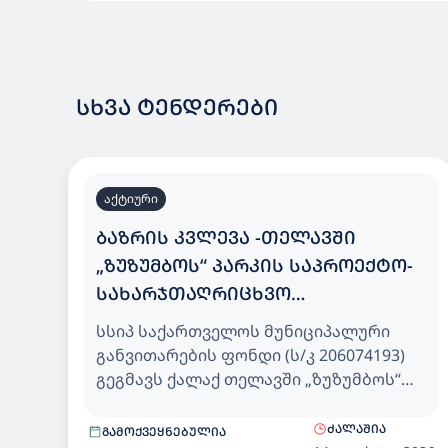
ᲡᲮᲕᲐ ᲢᲔᲜᲓᲔᲠᲔᲑᲘ
აქტიური
ᲑᲐᲖᲠᲘᲡ ᲙᲕᲚᲔᲕᲐ -ᲗᲔᲚᲐᲕᲨᲘ
„ᲖᲣᲖᲣᲛᲑᲝᲡ“ ᲞᲐᲠᲙᲘᲡ ᲡᲐᲞᲠᲝᲔᲥᲢᲝ-
ᲡᲐᲮᲐᲠᲯᲗᲐᲦᲠᲘᲪᲮᲕᲝ
ᲓᲝᲙᲣᲛᲔᲜᲢᲐᲪᲘᲘᲡ ᲛᲝᲛᲖᲐᲓᲔᲑᲘᲡ
სსიპ საქართველოს მუნიციპალური
ᲛᲝᲛᲡᲐᲮᲣᲠᲔᲑᲘᲡ ᲡᲐᲮᲔᲚᲛᲬᲘᲤᲝ
განვითარების ფონდი (ს/კ 206074193)
ᲨᲔᲡᲧᲘᲓᲕᲐ
გეგმავს ქალაქ თელავში „ზუზუმბოს“
პარკის საპროექტო-სახარჯთაღრიცხვო
დოკუმენტაციის მომზადების
ᲫᲐᲚᲐᲨᲘᲐ
ᲒᲐᲛᲝᲥᲕᲔᲧᲜᲔᲑᲣᲚᲘᲐ