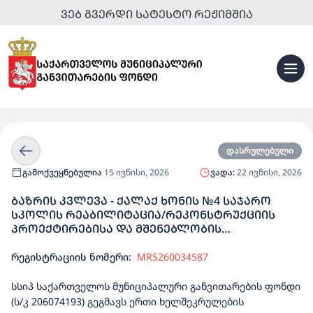
ᲕᲔᲑ ᲒᲕᲔᲠᲓᲘ ᲡᲐᲢᲔᲡᲢᲝ ᲠᲔᲟᲘᲛᲨᲘᲐ
დასრულებული
გამოქვეყნებულია
15 ივნისი, 2026
ვადა:
22 ივნისი, 2026
ᲑᲐᲖᲠᲘᲡ ᲙᲕᲚᲔᲕᲐ - ᲥᲐᲚᲐᲥ ᲮᲝᲜᲘᲡ №4 ᲡᲐᲯᲐᲠᲝ
ᲡᲙᲝᲚᲘᲡ ᲠᲔᲐᲑᲘᲚᲘᲢᲐᲪᲘᲐ/ᲠᲔᲙᲝᲜᲡᲢᲠᲣᲥᲪᲘᲘᲡ
ᲞᲠᲝᲔᲥᲢᲘᲠᲔᲑᲘᲡᲐ ᲓᲐ ᲛᲨᲔᲜᲔᲑᲚᲝᲑᲘᲡ
ᲡᲐᲮᲔᲚᲛᲬᲘᲤᲝ ᲨᲔᲡᲧᲘᲓᲕᲐ
რეგისტრაციის ნომერი:
MRS260034587
სსიპ საქართველოს მუნიციპალური განვითარების ფონდი
(ს/კ 206074193) გეგმავს ერთი ხელშეკრულების