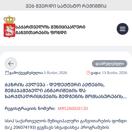
ᲕᲔᲑ ᲒᲕᲔᲠᲓᲘ ᲡᲐᲢᲔᲡᲢᲝ ᲠᲔᲟᲘᲛᲨᲘᲐ
დასრულებული
გამოქვეყნებულია
5 მაისი, 2026
ვადა:
13 მაისი, 2026
ᲑᲐᲖᲠᲘᲡ ᲙᲕᲚᲔᲕᲐ - ᲓᲔᲤᲔᲥᲢᲣᲠᲘ ᲐᲥᲢᲔᲑᲘᲡ,
ᲨᲔᲛᲐᲯᲐᲛᲔᲑᲔᲚᲘ ᲐᲜᲒᲐᲠᲘᲨᲔᲑᲘᲡ ᲓᲐ
ᲮᲐᲠᲯᲗᲐᲦᲠᲘᲪᲮᲕᲔᲑᲘᲡ ᲨᲔᲓᲒᲔᲜᲘᲡ ᲛᲝᲛᲡᲐᲮᲣᲠᲔᲑᲘᲡ
(CPV-71300000) ᲨᲔᲡᲧᲘᲓᲕᲐ
რეგისტრაციის ნომერი:
MRS260026120
სსიპ საქართველოს მუნიციპალური განვითარების ფონდი
(ს/კ 206074193) გეგმავს სხვადასხვა პროგრამების