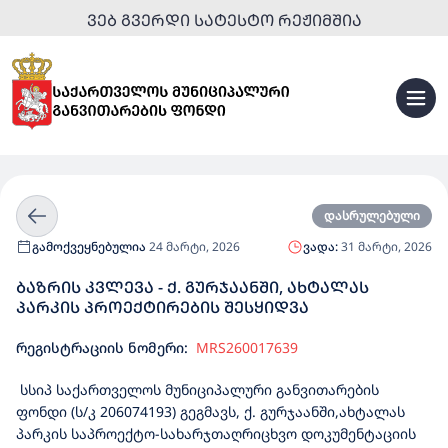
ᲕᲔᲑ ᲒᲕᲔᲠᲓᲘ ᲡᲐᲢᲔᲡᲢᲝ ᲠᲔᲟᲘᲛᲨᲘᲐ
დასრულებული
გამოქვეყნებულია
24 მარტი, 2026
ვადა:
31 მარტი, 2026
ᲑᲐᲖᲠᲘᲡ ᲙᲕᲚᲔᲕᲐ - Ქ. ᲒᲣᲠᲯᲐᲐᲜᲨᲘ, ᲐᲮᲢᲐᲚᲐᲡ
ᲞᲐᲠᲙᲘᲡ ᲞᲠᲝᲔᲥᲢᲘᲠᲔᲑᲘᲡ ᲨᲔᲡᲧᲘᲓᲕᲐ
რეგისტრაციის ნომერი:
MRS260017639
სსიპ საქართველოს მუნიციპალური განვითარების
ფონდი (ს/კ 206074193) გეგმავს, ქ. გურჯაანში,ახტალას
პარკის საპროექტო-სახარჯთაღრიცხვო დოკუმენტაციის