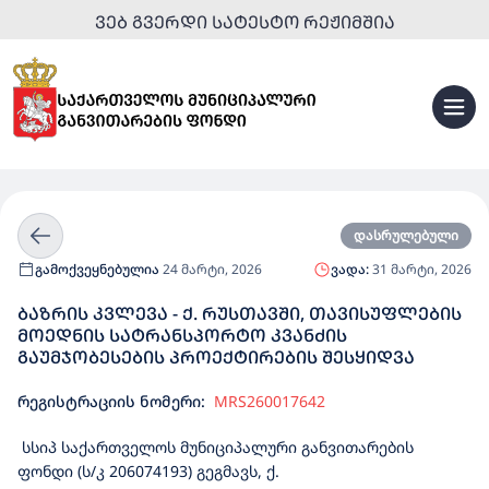
ᲕᲔᲑ ᲒᲕᲔᲠᲓᲘ ᲡᲐᲢᲔᲡᲢᲝ ᲠᲔᲟᲘᲛᲨᲘᲐ
დასრულებული
გამოქვეყნებულია
24 მარტი, 2026
ვადა:
31 მარტი, 2026
ᲑᲐᲖᲠᲘᲡ ᲙᲕᲚᲔᲕᲐ - Ქ. ᲠᲣᲡᲗᲐᲕᲨᲘ, ᲗᲐᲕᲘᲡᲣᲤᲚᲔᲑᲘᲡ
ᲛᲝᲔᲓᲜᲘᲡ ᲡᲐᲢᲠᲐᲜᲡᲞᲝᲠᲢᲝ ᲙᲕᲐᲜᲫᲘᲡ
ᲒᲐᲣᲛᲯᲝᲑᲔᲡᲔᲑᲘᲡ ᲞᲠᲝᲔᲥᲢᲘᲠᲔᲑᲘᲡ ᲨᲔᲡᲧᲘᲓᲕᲐ
რეგისტრაციის ნომერი:
MRS260017642
სსიპ საქართველოს მუნიციპალური განვითარების
ფონდი (ს/კ 206074193) გეგმავს, ქ.