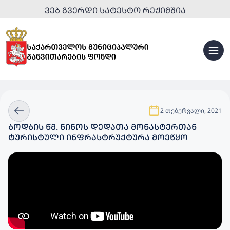
ᲕᲔᲑ ᲒᲕᲔᲠᲓᲘ ᲡᲐᲢᲔᲡᲢᲝ ᲠᲔᲟᲘᲛᲨᲘᲐ
2 თებერვალი, 2021
ᲑᲝᲓᲑᲘᲡ ᲬᲛ. ᲜᲘᲜᲝᲡ ᲓᲔᲓᲐᲗᲐ ᲛᲝᲜᲐᲡᲢᲔᲠᲗᲐᲜ
ᲢᲣᲠᲘᲡᲢᲣᲚᲘ ᲘᲜᲤᲠᲐᲡᲢᲠᲣᲥᲢᲣᲠᲐ ᲛᲝᲔᲬᲧᲝ