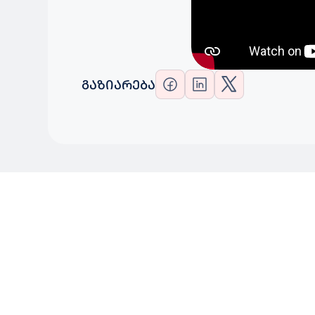
ᲒᲐᲖᲘᲐᲠᲔᲑᲐ