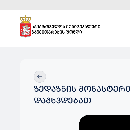
ᲖᲔᲓᲐᲖᲜᲘᲡ ᲛᲝᲜᲐᲡᲢᲔᲠ
ᲓᲐᲒᲮᲕᲓᲔᲑᲐᲗ