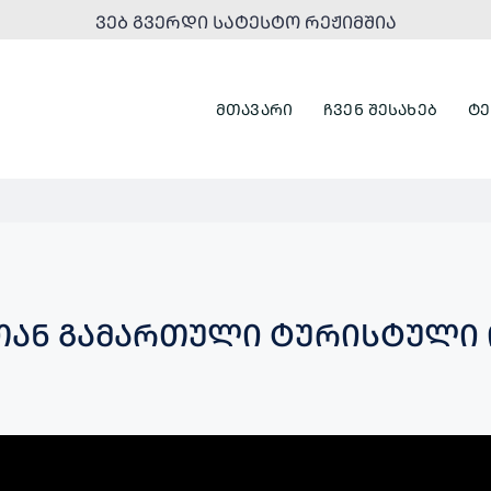
ᲕᲔᲑ ᲒᲕᲔᲠᲓᲘ ᲡᲐᲢᲔᲡᲢᲝ ᲠᲔᲟᲘᲛᲨᲘᲐ
ᲛᲗᲐᲕᲐᲠᲘ
ᲩᲕᲔᲜ ᲨᲔᲡᲐᲮᲔᲑ
ᲢᲔ
ᲗᲐᲜ ᲒᲐᲛᲐᲠᲗᲣᲚᲘ ᲢᲣᲠᲘᲡᲢᲣᲚᲘ