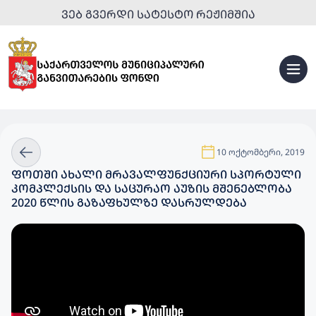
ᲕᲔᲑ ᲒᲕᲔᲠᲓᲘ ᲡᲐᲢᲔᲡᲢᲝ ᲠᲔᲟᲘᲛᲨᲘᲐ
10 ოქტომბერი, 2019
ᲤᲝᲗᲨᲘ ᲐᲮᲐᲚᲘ ᲛᲠᲐᲕᲐᲚᲤᲣᲜᲥᲪᲘᲣᲠᲘ ᲡᲞᲝᲠᲢᲣᲚᲘ
ᲙᲝᲛᲞᲚᲔᲥᲡᲘᲡ ᲓᲐ ᲡᲐᲪᲣᲠᲐᲝ ᲐᲣᲖᲘᲡ ᲛᲨᲔᲜᲔᲑᲚᲝᲑᲐ
2020 ᲬᲚᲘᲡ ᲒᲐᲖᲐᲤᲮᲣᲚᲖᲔ ᲓᲐᲡᲠᲣᲚᲓᲔᲑᲐ