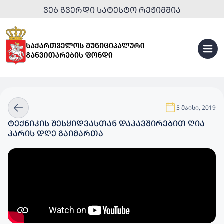
ᲕᲔᲑ ᲒᲕᲔᲠᲓᲘ ᲡᲐᲢᲔᲡᲢᲝ ᲠᲔᲟᲘᲛᲨᲘᲐ
5 მაისი, 2019
ᲢᲔᲥᲜᲘᲙᲘᲡ ᲨᲔᲡᲧᲘᲓᲕᲐᲡᲗᲐᲜ ᲓᲐᲙᲐᲕᲨᲘᲠᲔᲑᲘᲗ ᲦᲘᲐ
ᲙᲐᲠᲘᲡ ᲓᲦᲔ ᲒᲐᲘᲛᲐᲠᲗᲐ