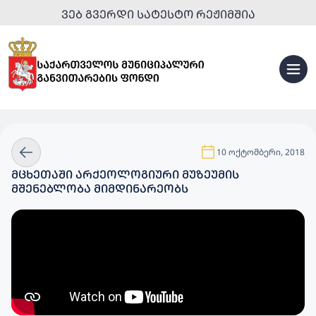
ᲕᲔᲑ ᲒᲕᲔᲠᲓᲘ ᲡᲐᲢᲔᲡᲢᲝ ᲠᲔᲟᲘᲛᲨᲘᲐ
10 ოქტომბერი, 2018
ᲛᲪᲮᲔᲗᲐᲨᲘ ᲐᲠᲥᲔᲝᲚᲝᲒᲘᲣᲠᲘ ᲛᲣᲖᲔᲣᲛᲘᲡ
ᲛᲨᲔᲜᲔᲑᲚᲝᲑᲐ ᲛᲘᲛᲓᲘᲜᲐᲠᲔᲝᲑᲡ