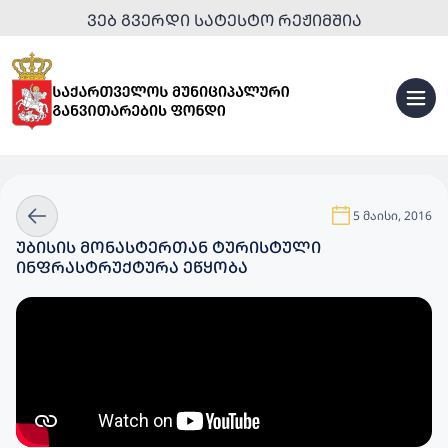
ᲕᲔᲑ ᲒᲕᲔᲠᲓᲘ ᲡᲐᲢᲔᲡᲢᲝ ᲠᲔᲟᲘᲛᲨᲘᲐ
5 მაისი, 2016
ᲣᲑᲘᲡᲘᲡ ᲛᲝᲜᲐᲡᲢᲔᲠᲗᲐᲜ ᲢᲣᲠᲘᲡᲢᲣᲚᲘ
ᲘᲜᲤᲠᲐᲡᲢᲠᲣᲥᲢᲣᲠᲐ ᲔᲬᲧᲝᲑᲐ