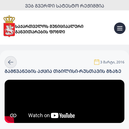
ᲕᲔᲑ ᲒᲕᲔᲠᲓᲘ ᲡᲐᲢᲔᲡᲢᲝ ᲠᲔᲟᲘᲛᲨᲘᲐ
3 მარტი, 2016
ᲒᲐᲛᲬᲕᲐᲜᲔᲑᲘᲡ ᲐᲥᲪᲘᲐ ᲗᲑᲘᲚᲘᲡᲘ-ᲠᲣᲡᲗᲐᲕᲘᲡ ᲒᲖᲐᲖᲔ