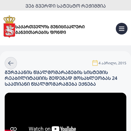
ᲕᲔᲑ ᲒᲕᲔᲠᲓᲘ ᲡᲐᲢᲔᲡᲢᲝ ᲠᲔᲟᲘᲛᲨᲘᲐ
4 აპრილი, 2015
ᲒᲣᲠᲯᲐᲐᲜᲘᲡ ᲬᲧᲐᲚᲛᲝᲛᲐᲠᲐᲒᲔᲑᲘᲡ ᲡᲘᲡᲢᲔᲛᲘᲡ
ᲠᲔᲐᲑᲘᲚᲘᲢᲐᲪᲘᲘᲡ ᲨᲔᲓᲔᲒᲐᲓ ᲛᲝᲡᲐᲮᲚᲔᲝᲑᲐᲡ 24
ᲡᲐᲐᲗᲘᲐᲜᲘ ᲬᲧᲐᲚᲛᲝᲛᲐᲠᲐᲒᲔᲑᲐ ᲔᲥᲜᲔᲑᲐ