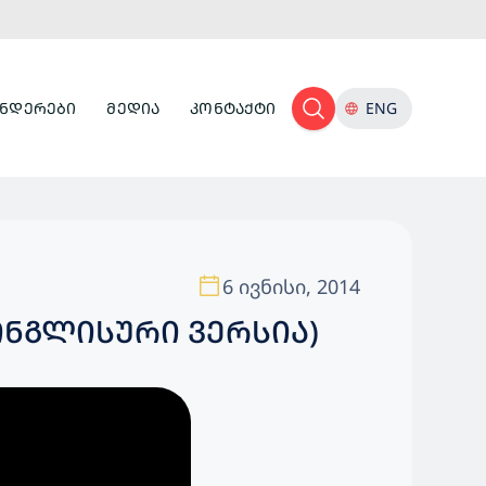
ᲜᲓᲔᲠᲔᲑᲘ
ᲛᲔᲓᲘᲐ
ᲙᲝᲜᲢᲐᲥᲢᲘ
ENG
6 ივნისი, 2014
ᲘᲜᲒᲚᲘᲡᲣᲠᲘ ᲕᲔᲠᲡᲘᲐ)