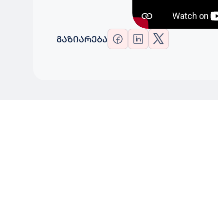
ᲒᲐᲖᲘᲐᲠᲔᲑᲐ