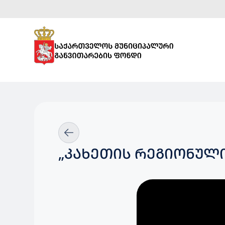
„ᲙᲐᲮᲔᲗᲘᲡ ᲠᲔᲒᲘᲝᲜᲣᲚᲘ