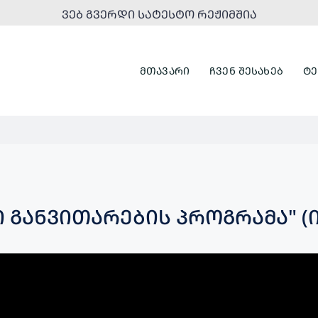
ᲕᲔᲑ ᲒᲕᲔᲠᲓᲘ ᲡᲐᲢᲔᲡᲢᲝ ᲠᲔᲟᲘᲛᲨᲘᲐ
ᲛᲗᲐᲕᲐᲠᲘ
ᲩᲕᲔᲜ ᲨᲔᲡᲐᲮᲔᲑ
ᲢᲔ
 ᲒᲐᲜᲕᲘᲗᲐᲠᲔᲑᲘᲡ ᲞᲠᲝᲒᲠᲐᲛᲐ" (