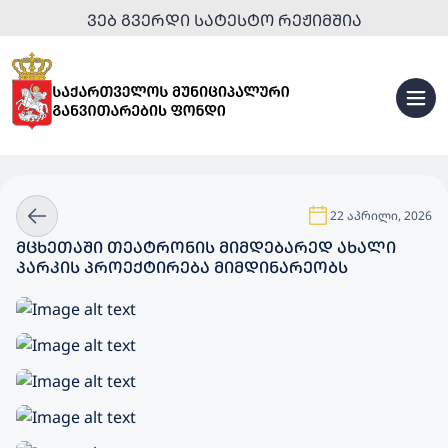
ᲕᲔᲑ ᲒᲕᲔᲠᲓᲘ ᲡᲐᲢᲔᲡᲢᲝ ᲠᲔᲟᲘᲛᲨᲘᲐ
22 აპრილი, 2026
ᲛᲪᲮᲔᲗᲐᲨᲘ ᲗᲔᲐᲢᲠᲝᲜᲘᲡ ᲛᲘᲛᲓᲔᲑᲐᲠᲔᲓ ᲐᲮᲐᲚᲘ
ᲞᲐᲠᲙᲘᲡ ᲞᲠᲝᲔᲥᲢᲘᲠᲔᲑᲐ ᲛᲘᲛᲓᲘᲜᲐᲠᲔᲝᲑᲡ