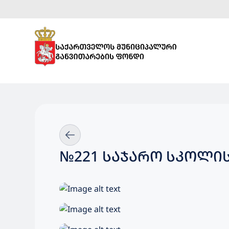
№221 ᲡᲐᲯᲐᲠᲝ ᲡᲙᲝᲚᲘ