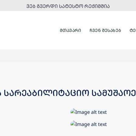
ᲕᲔᲑ ᲒᲕᲔᲠᲓᲘ ᲡᲐᲢᲔᲡᲢᲝ ᲠᲔᲟᲘᲛᲨᲘᲐ
ᲛᲗᲐᲕᲐᲠᲘ
ᲩᲕᲔᲜ ᲨᲔᲡᲐᲮᲔᲑ
ᲢᲔ
Ს ᲡᲐᲠᲔᲐᲑᲘᲚᲘᲢᲐᲪᲘᲝ ᲡᲐᲛᲣᲨᲐᲝᲔ