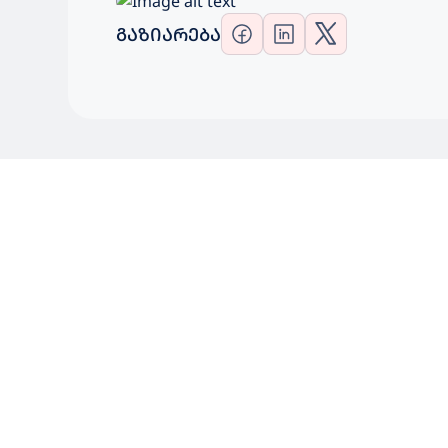
ᲒᲐᲖᲘᲐᲠᲔᲑᲐ