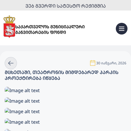
ᲕᲔᲑ ᲒᲕᲔᲠᲓᲘ ᲡᲐᲢᲔᲡᲢᲝ ᲠᲔᲟᲘᲛᲨᲘᲐ
30 იანვარი, 2026
ᲛᲪᲮᲔᲗᲐᲨᲘ, ᲗᲔᲐᲢᲠᲝᲜᲘᲡ ᲛᲘᲛᲓᲔᲑᲐᲠᲔᲓ ᲞᲐᲠᲙᲘᲡ
ᲞᲠᲝᲔᲥᲢᲘᲠᲔᲑᲐ ᲘᲬᲧᲔᲑᲐ