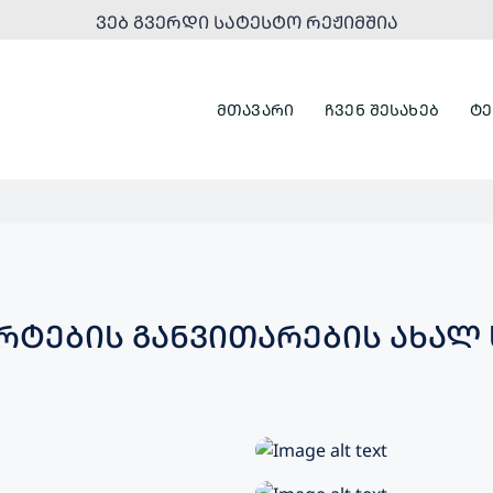
ᲕᲔᲑ ᲒᲕᲔᲠᲓᲘ ᲡᲐᲢᲔᲡᲢᲝ ᲠᲔᲟᲘᲛᲨᲘᲐ
ᲛᲗᲐᲕᲐᲠᲘ
ᲩᲕᲔᲜ ᲨᲔᲡᲐᲮᲔᲑ
ᲢᲔ
ᲝᲠᲢᲔᲑᲘᲡ ᲒᲐᲜᲕᲘᲗᲐᲠᲔᲑᲘᲡ ᲐᲮᲐᲚ