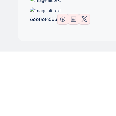
ᲒᲐᲖᲘᲐᲠᲔᲑᲐ