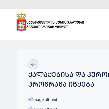
ᲥᲐᲚᲐᲥᲔᲑᲘᲡᲐ ᲓᲐ ᲙᲣᲠ
ᲞᲠᲝᲒᲠᲐᲛᲐ ᲘᲬᲧᲔᲑᲐ