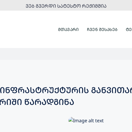
ᲕᲔᲑ ᲒᲕᲔᲠᲓᲘ ᲡᲐᲢᲔᲡᲢᲝ ᲠᲔᲟᲘᲛᲨᲘᲐ
ᲛᲗᲐᲕᲐᲠᲘ
ᲩᲕᲔᲜ ᲨᲔᲡᲐᲮᲔᲑ
ᲢᲔ
 ᲘᲜᲤᲠᲐᲡᲢᲠᲣᲥᲢᲣᲠᲘᲡ ᲒᲐᲜᲕᲘᲗᲐ
ᲠᲘᲨᲘ ᲬᲐᲠᲐᲓᲒᲘᲜᲐ