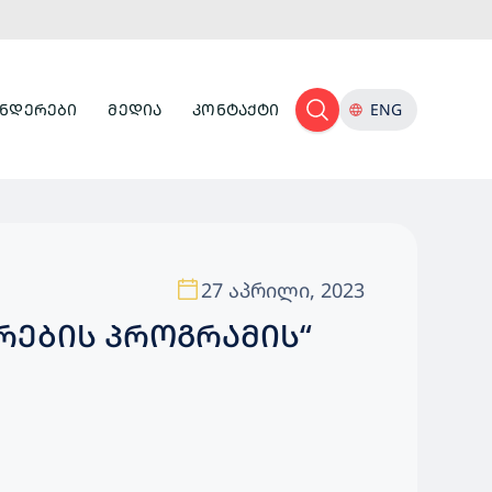
ᲜᲓᲔᲠᲔᲑᲘ
ᲛᲔᲓᲘᲐ
ᲙᲝᲜᲢᲐᲥᲢᲘ
ENG
27 აპრილი, 2023
ᲠᲔᲑᲘᲡ ᲞᲠᲝᲒᲠᲐᲛᲘᲡ“