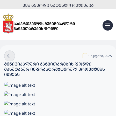
ᲕᲔᲑ ᲒᲕᲔᲠᲓᲘ ᲡᲐᲢᲔᲡᲢᲝ ᲠᲔᲟᲘᲛᲨᲘᲐ
1 ივლისი, 2025
ᲛᲣᲜᲘᲪᲘᲞᲐᲚᲣᲠᲘ ᲒᲐᲜᲕᲘᲗᲐᲠᲔᲑᲘᲡ ᲤᲝᲜᲓᲘ
ᲛᲐᲡᲨᲢᲐᲑᲣᲠ ᲘᲜᲤᲠᲐᲡᲢᲠᲣᲥᲢᲣᲠᲣᲚ ᲞᲠᲝᲔᲥᲢᲔᲑᲡ
ᲘᲬᲧᲔᲑᲡ