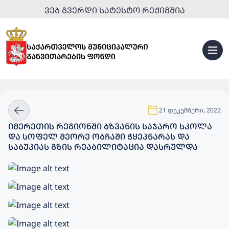
ᲕᲔᲑ ᲒᲕᲔᲠᲓᲘ ᲡᲐᲢᲔᲡᲢᲝ ᲠᲔᲟᲘᲛᲨᲘᲐ
21 დეკემბერი, 2022
ᲘᲛᲔᲠᲔᲗᲘᲡ ᲠᲔᲒᲘᲝᲜᲨᲘ ᲑᲖᲕᲐᲜᲘᲡ ᲡᲐᲯᲐᲠᲝ ᲡᲙᲝᲚᲐ
ᲓᲐ ᲡᲝᲤᲔᲚ ᲛᲔᲝᲠᲔ ᲝᲑᲩᲐᲨᲘ ᲭᲧᲔᲞᲜᲐᲠᲐᲡ ᲓᲐ
ᲡᲐᲑᲣᲙᲘᲐᲡ ᲒᲖᲘᲡ ᲠᲔᲐᲑᲘᲚᲘᲢᲐᲪᲘᲐ ᲓᲐᲡᲠᲣᲚᲓᲐ