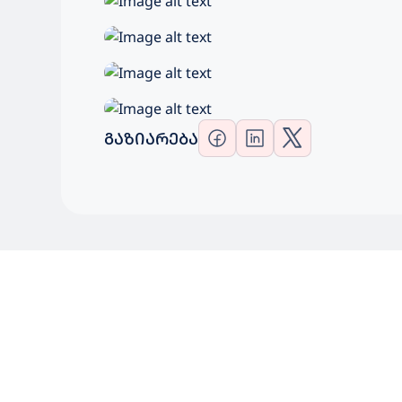
ᲒᲐᲖᲘᲐᲠᲔᲑᲐ