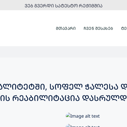
ᲕᲔᲑ ᲒᲕᲔᲠᲓᲘ ᲡᲐᲢᲔᲡᲢᲝ ᲠᲔᲟᲘᲛᲨᲘᲐ
ᲛᲗᲐᲕᲐᲠᲘ
ᲩᲕᲔᲜ ᲨᲔᲡᲐᲮᲔᲑ
ᲢᲔ
ᲞᲐᲚᲘᲢᲔᲢᲨᲘ, ᲡᲝᲤᲔᲚ ᲭᲐᲚᲔᲡᲐ 
ᲖᲘᲡ ᲠᲔᲐᲑᲘᲚᲘᲢᲐᲪᲘᲐ ᲓᲐᲡᲠᲣᲚᲓ