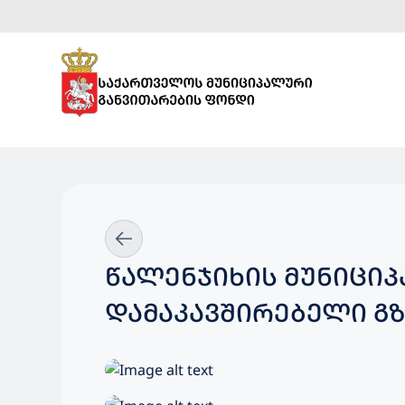
ᲬᲐᲚᲔᲜᲯᲘᲮᲘᲡ ᲛᲣᲜᲘᲪᲘ
ᲓᲐᲛᲐᲙᲐᲕᲨᲘᲠᲔᲑᲔᲚᲘ Გ