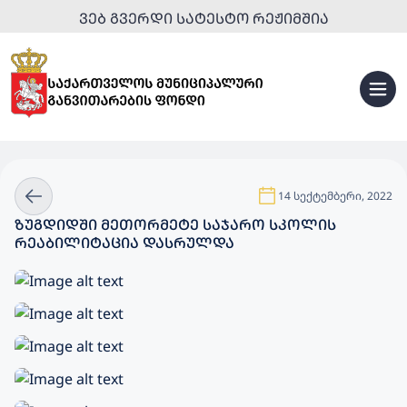
ᲕᲔᲑ ᲒᲕᲔᲠᲓᲘ ᲡᲐᲢᲔᲡᲢᲝ ᲠᲔᲟᲘᲛᲨᲘᲐ
14 სექტემბერი, 2022
ᲖᲣᲒᲓᲘᲓᲨᲘ ᲛᲔᲗᲝᲠᲛᲔᲢᲔ ᲡᲐᲯᲐᲠᲝ ᲡᲙᲝᲚᲘᲡ
ᲠᲔᲐᲑᲘᲚᲘᲢᲐᲪᲘᲐ ᲓᲐᲡᲠᲣᲚᲓᲐ