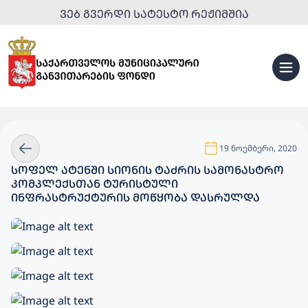
ᲕᲔᲑ ᲒᲕᲔᲠᲓᲘ ᲡᲐᲢᲔᲡᲢᲝ ᲠᲔᲟᲘᲛᲨᲘᲐ
19 ნოემბერი, 2020
ᲡᲝᲤᲔᲚ ᲐᲢᲔᲜᲨᲘ ᲡᲘᲝᲜᲘᲡ ᲢᲐᲫᲠᲘᲡ ᲡᲐᲛᲝᲜᲐᲡᲢᲠᲝ
ᲙᲝᲛᲞᲚᲔᲥᲡᲗᲐᲜ ᲢᲣᲠᲘᲡᲢᲣᲚᲘ
ᲘᲜᲤᲠᲐᲡᲢᲠᲣᲥᲢᲣᲠᲘᲡ ᲛᲝᲬᲧᲝᲑᲐ ᲓᲐᲡᲠᲣᲚᲓᲐ