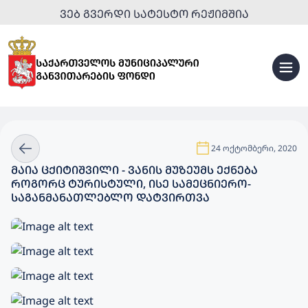
ᲕᲔᲑ ᲒᲕᲔᲠᲓᲘ ᲡᲐᲢᲔᲡᲢᲝ ᲠᲔᲟᲘᲛᲨᲘᲐ
24 ოქტომბერი, 2020
ᲛᲐᲘᲐ ᲪᲥᲘᲢᲘᲨᲕᲘᲚᲘ - ᲕᲐᲜᲘᲡ ᲛᲣᲖᲔᲣᲛᲡ ᲔᲥᲜᲔᲑᲐ
ᲠᲝᲒᲝᲠᲪ ᲢᲣᲠᲘᲡᲢᲣᲚᲘ, ᲘᲡᲔ ᲡᲐᲛᲔᲪᲜᲘᲔᲠᲝ-
ᲡᲐᲒᲐᲜᲛᲐᲜᲐᲗᲚᲔᲑᲚᲝ ᲓᲐᲢᲕᲘᲠᲗᲕᲐ