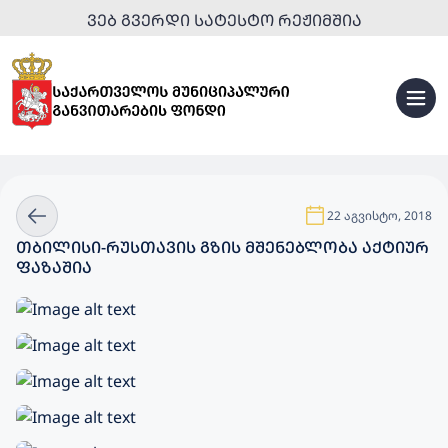
ᲕᲔᲑ ᲒᲕᲔᲠᲓᲘ ᲡᲐᲢᲔᲡᲢᲝ ᲠᲔᲟᲘᲛᲨᲘᲐ
22 აგვისტო, 2018
ᲗᲑᲘᲚᲘᲡᲘ-ᲠᲣᲡᲗᲐᲕᲘᲡ ᲒᲖᲘᲡ ᲛᲨᲔᲜᲔᲑᲚᲝᲑᲐ ᲐᲥᲢᲘᲣᲠ
ᲤᲐᲖᲐᲨᲘᲐ