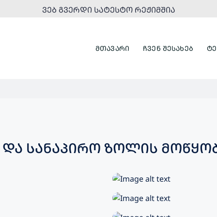
ᲕᲔᲑ ᲒᲕᲔᲠᲓᲘ ᲡᲐᲢᲔᲡᲢᲝ ᲠᲔᲟᲘᲛᲨᲘᲐ
ᲛᲗᲐᲕᲐᲠᲘ
ᲩᲕᲔᲜ ᲨᲔᲡᲐᲮᲔᲑ
ᲢᲔ
 ᲓᲐ ᲡᲐᲜᲐᲞᲘᲠᲝ ᲖᲝᲚᲘᲡ ᲛᲝᲬᲧᲝ