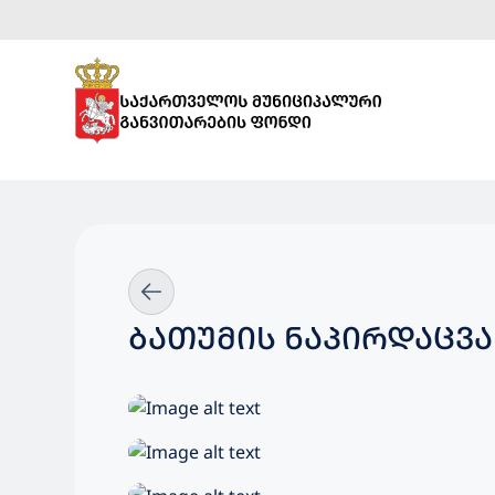
ᲑᲐᲗᲣᲛᲘᲡ ᲜᲐᲞᲘᲠᲓᲐᲪᲕᲐ