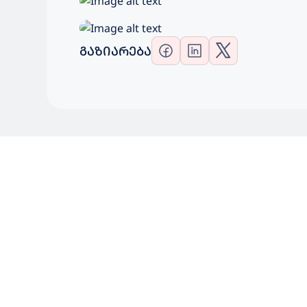
ᲒᲐᲖᲘᲐᲠᲔᲑᲐ