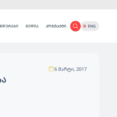
ᲜᲓᲔᲠᲔᲑᲘ
ᲛᲔᲓᲘᲐ
ᲙᲝᲜᲢᲐᲥᲢᲘ
ENG
6 მარტი, 2017
ᲑᲐ