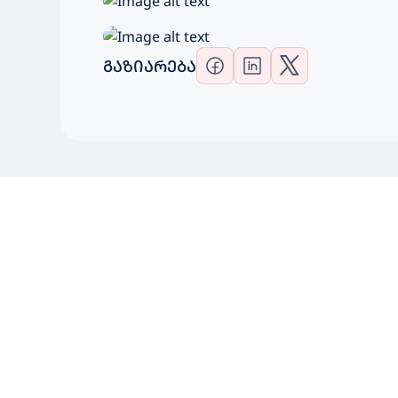
ᲒᲐᲖᲘᲐᲠᲔᲑᲐ