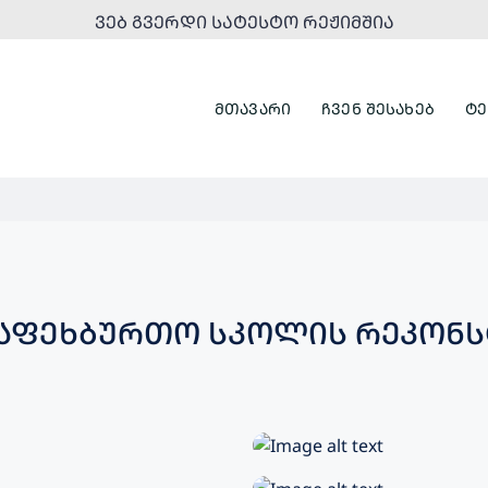
ᲕᲔᲑ ᲒᲕᲔᲠᲓᲘ ᲡᲐᲢᲔᲡᲢᲝ ᲠᲔᲟᲘᲛᲨᲘᲐ
ᲛᲗᲐᲕᲐᲠᲘ
ᲩᲕᲔᲜ ᲨᲔᲡᲐᲮᲔᲑ
ᲢᲔ
ᲐᲤᲔᲮᲑᲣᲠᲗᲝ ᲡᲙᲝᲚᲘᲡ ᲠᲔᲙᲝᲜᲡ