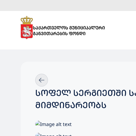
ᲡᲝᲤᲔᲚ ᲡᲔᲠᲒᲘᲔᲗᲨᲘ Ს
ᲛᲘᲛᲓᲘᲜᲐᲠᲔᲝᲑᲡ